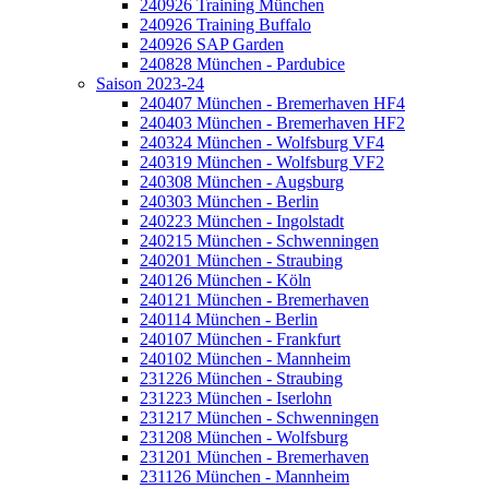
240926 Training München
240926 Training Buffalo
240926 SAP Garden
240828 München - Pardubice
Saison 2023-24
240407 München - Bremerhaven HF4
240403 München - Bremerhaven HF2
240324 München - Wolfsburg VF4
240319 München - Wolfsburg VF2
240308 München - Augsburg
240303 München - Berlin
240223 München - Ingolstadt
240215 München - Schwenningen
240201 München - Straubing
240126 München - Köln
240121 München - Bremerhaven
240114 München - Berlin
240107 München - Frankfurt
240102 München - Mannheim
231226 München - Straubing
231223 München - Iserlohn
231217 München - Schwenningen
231208 München - Wolfsburg
231201 München - Bremerhaven
231126 München - Mannheim