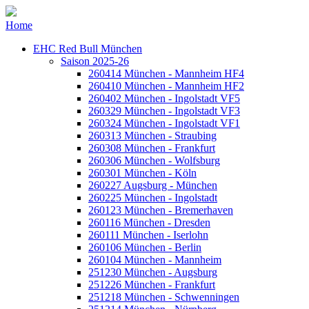
Home
EHC Red Bull München
Saison 2025-26
260414 München - Mannheim HF4
260410 München - Mannheim HF2
260402 München - Ingolstadt VF5
260329 München - Ingolstadt VF3
260324 München - Ingolstadt VF1
260313 München - Straubing
260308 München - Frankfurt
260306 München - Wolfsburg
260301 München - Köln
260227 Augsburg - München
260225 München - Ingolstadt
260123 München - Bremerhaven
260116 München - Dresden
260111 München - Iserlohn
260106 München - Berlin
260104 München - Mannheim
251230 München - Augsburg
251226 München - Frankfurt
251218 München - Schwenningen