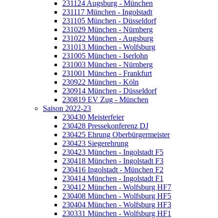
231124 Augsburg - München
231117 München - Ingolstadt
231105 München - Düsseldorf
231029 München - Nürnberg
231022 München - Augsburg
231013 München - Wolfsburg
231005 München - Iserlohn
231003 München - Nürnberg
231001 München - Frankfurt
230922 München - Köln
230914 München - Düsseldorf
230819 EV Zug - München
Saison 2022-23
230430 Meisterfeier
230428 Pressekonferenz DJ
230425 Ehrung Oberbürgermeister
230423 Siegerehrung
230423 München - Ingolstadt F5
230418 München - Ingolstadt F3
230416 Ingolstadt - München F2
230414 München - Ingolstadt F1
230412 München - Wolfsburg HF7
230408 München - Wolfsburg HF5
230404 München - Wolfsburg HF3
230331 München - Wolfsburg HF1