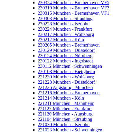
230324 München - Bremerhaven VF5
230319 München - Bremerhaven VF3
230315 München - Bremerhaven VF1
230303 München - Straubing
230228 München - Iserlohn
230224 München - Frankfurt
230217 München - Wolfsburg
230212 München - Köln
230205 München - Bremerhaven
230129 München - Düsseldorf
230124 München - Nürnberg
230122 München - Ingolstadt
230112 München - Schwenningen
230108 München - Bietigheim
221230 München - Wolfsburg
221228 München - Düsseldorf
221226 Augsburg - München
221216 München - Bremerhaven
221214 München - Köln
221211 München - Mannheim
221127 München - Frankfurt
221120 München - Augsburg
221104 München - Straubing
221030 München - Iserlohn
221023 München - Schwenningen