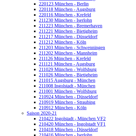
220123 München - Berlin
220118 München - Augsburg
220116 München - Krefeld
211230 München - Iserlohn
211223 München - Bremerhaven
211221 München - Bietigheim
211217 München - Düsseldorf
211212 München - Köln
211203 München - Schwenningen
211202 München - Mannheim
211126 München - Krefeld
211121 München - Augsburg
211029 München - Wolfsburg
211026 München - Bietigheim
211015 Augsburg - München
211008 Ingolstadt - München
211001 München - Wolfsburg
210924 München - Düsseldorf
210919 München - Straubing
210912 München - Köln
Saison 2020-21
210422 Ingolstadt - München VF2
210420 München - Ingolstadt VF1
210418 München - Düsseldorf
210416 München - Iserlohn