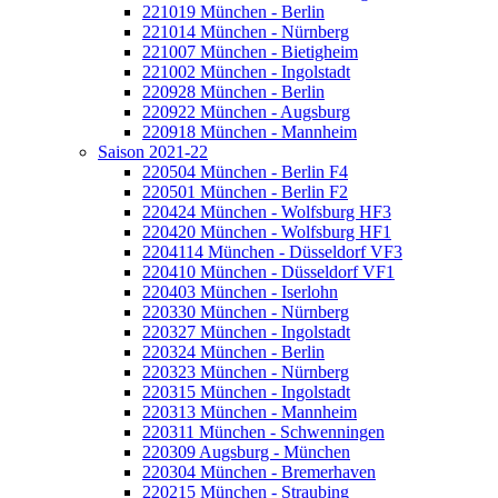
221019 München - Berlin
221014 München - Nürnberg
221007 München - Bietigheim
221002 München - Ingolstadt
220928 München - Berlin
220922 München - Augsburg
220918 München - Mannheim
Saison 2021-22
220504 München - Berlin F4
220501 München - Berlin F2
220424 München - Wolfsburg HF3
220420 München - Wolfsburg HF1
2204114 München - Düsseldorf VF3
220410 München - Düsseldorf VF1
220403 München - Iserlohn
220330 München - Nürnberg
220327 München - Ingolstadt
220324 München - Berlin
220323 München - Nürnberg
220315 München - Ingolstadt
220313 München - Mannheim
220311 München - Schwenningen
220309 Augsburg - München
220304 München - Bremerhaven
220215 München - Straubing