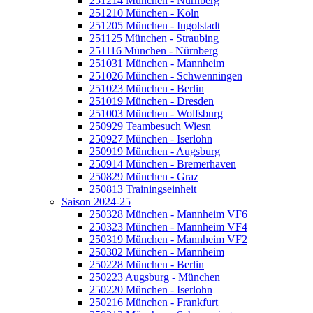
251214 München - Nürnberg
251210 München - Köln
251205 München - Ingolstadt
251125 München - Straubing
251116 München - Nürnberg
251031 München - Mannheim
251026 München - Schwenningen
251023 München - Berlin
251019 München - Dresden
251003 München - Wolfsburg
250929 Teambesuch Wiesn
250927 München - Iserlohn
250919 München - Augsburg
250914 München - Bremerhaven
250829 München - Graz
250813 Trainingseinheit
Saison 2024-25
250328 München - Mannheim VF6
250323 München - Mannheim VF4
250319 München - Mannheim VF2
250302 München - Mannheim
250228 München - Berlin
250223 Augsburg - München
250220 München - Iserlohn
250216 München - Frankfurt