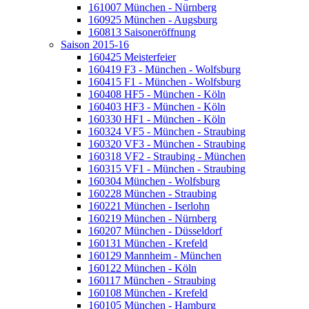
161007 München - Nürnberg
160925 München - Augsburg
160813 Saisoneröffnung
Saison 2015-16
160425 Meisterfeier
160419 F3 - München - Wolfsburg
160415 F1 - München - Wolfsburg
160408 HF5 - München - Köln
160403 HF3 - München - Köln
160330 HF1 - München - Köln
160324 VF5 - München - Straubing
160320 VF3 - München - Straubing
160318 VF2 - Straubing - München
160315 VF1 - München - Straubing
160304 München - Wolfsburg
160228 München - Straubing
160221 München - Iserlohn
160219 München - Nürnberg
160207 München - Düsseldorf
160131 München - Krefeld
160129 Mannheim - München
160122 München - Köln
160117 München - Straubing
160108 München - Krefeld
160105 München - Hamburg