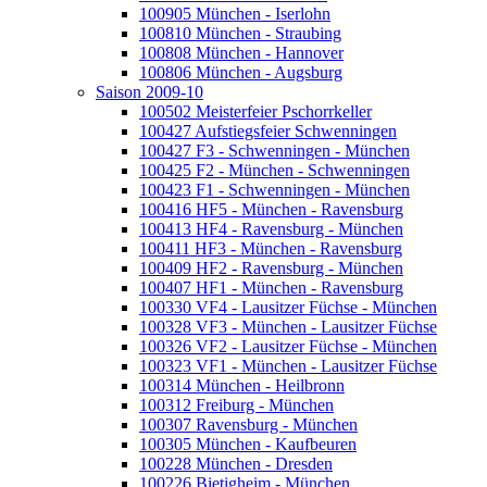
100905 München - Iserlohn
100810 München - Straubing
100808 München - Hannover
100806 München - Augsburg
Saison 2009-10
100502 Meisterfeier Pschorrkeller
100427 Aufstiegsfeier Schwenningen
100427 F3 - Schwenningen - München
100425 F2 - München - Schwenningen
100423 F1 - Schwenningen - München
100416 HF5 - München - Ravensburg
100413 HF4 - Ravensburg - München
100411 HF3 - München - Ravensburg
100409 HF2 - Ravensburg - München
100407 HF1 - München - Ravensburg
100330 VF4 - Lausitzer Füchse - München
100328 VF3 - München - Lausitzer Füchse
100326 VF2 - Lausitzer Füchse - München
100323 VF1 - München - Lausitzer Füchse
100314 München - Heilbronn
100312 Freiburg - München
100307 Ravensburg - München
100305 München - Kaufbeuren
100228 München - Dresden
100226 Bietigheim - München