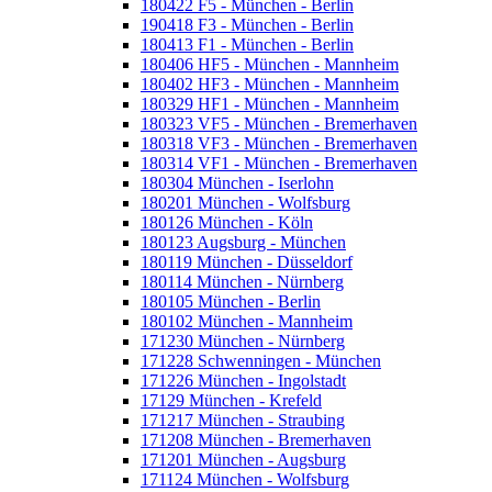
180422 F5 - München - Berlin
190418 F3 - München - Berlin
180413 F1 - München - Berlin
180406 HF5 - München - Mannheim
180402 HF3 - München - Mannheim
180329 HF1 - München - Mannheim
180323 VF5 - München - Bremerhaven
180318 VF3 - München - Bremerhaven
180314 VF1 - München - Bremerhaven
180304 München - Iserlohn
180201 München - Wolfsburg
180126 München - Köln
180123 Augsburg - München
180119 München - Düsseldorf
180114 München - Nürnberg
180105 München - Berlin
180102 München - Mannheim
171230 München - Nürnberg
171228 Schwenningen - München
171226 München - Ingolstadt
17129 München - Krefeld
171217 München - Straubing
171208 München - Bremerhaven
171201 München - Augsburg
171124 München - Wolfsburg