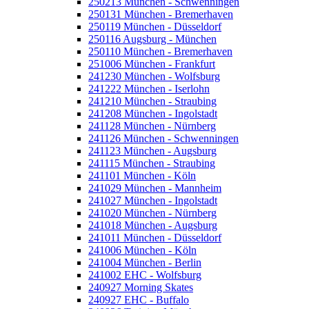
250213 München - Schwenningen
250131 München - Bremerhaven
250119 München - Düsseldorf
250116 Augsburg - München
250110 München - Bremerhaven
251006 München - Frankfurt
241230 München - Wolfsburg
241222 München - Iserlohn
241210 München - Straubing
241208 München - Ingolstadt
241128 München - Nürnberg
241126 München - Schwenningen
241123 München - Augsburg
241115 München - Straubing
241101 München - Köln
241029 München - Mannheim
241027 München - Ingolstadt
241020 München - Nürnberg
241018 München - Augsburg
241011 München - Düsseldorf
241006 München - Köln
241004 München - Berlin
241002 EHC - Wolfsburg
240927 Morning Skates
240927 EHC - Buffalo