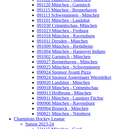
091120 München - Garmisch
091115 München - Bremerhaven
091113 Schwenningen - München
091101 München - Landshut
091030 Crimmitschau- München
091023 München - Freiburg
091018 München - Ravensburg
091011 Dresden - München
091009 München - Bietigheim
091004 München - Hannover Indians
091002 Garmisch - München
090927 Bremerhaven - München
090925 München - Schwenningen
090924 Sponsor Avanti Pizza
090924 Sponsor Angermaier Wiesntrikot
090920 Landshut - München
090918 München - Crimmitschau
090913 Heilbronn - München
090911 München - Lausitzer Füchse
090906 München - Ravensburg
090904 Bruneck - München
090821 München - Nürnberg
Champions Hockey League
Saison 2023-24