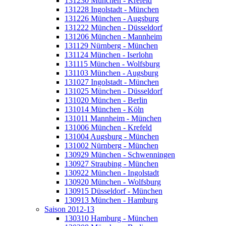
131230 München - Krefeld
131228 Ingolstadt - München
131226 München - Augsburg
131222 München - Düsseldorf
131206 München - Mannheim
131129 Nürnberg - München
131124 München - Iserlohn
131115 München - Wolfsburg
131103 München - Augsburg
131027 Ingolstadt - München
131025 München - Düsseldorf
131020 München - Berlin
131014 München - Köln
131011 Mannheim - München
131006 München - Krefeld
131004 Augsburg - München
131002 Nürnberg - München
130929 München - Schwenningen
130927 Straubing - München
130922 München - Ingolstadt
130920 München - Wolfsburg
130915 Düsseldorf - München
130913 München - Hamburg
Saison 2012-13
130310 Hamburg - München