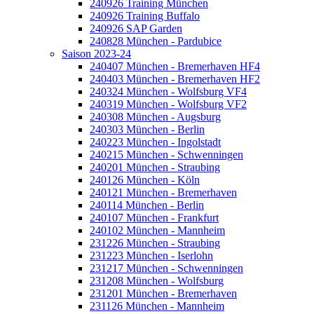
240926 Training München
240926 Training Buffalo
240926 SAP Garden
240828 München - Pardubice
Saison 2023-24
240407 München - Bremerhaven HF4
240403 München - Bremerhaven HF2
240324 München - Wolfsburg VF4
240319 München - Wolfsburg VF2
240308 München - Augsburg
240303 München - Berlin
240223 München - Ingolstadt
240215 München - Schwenningen
240201 München - Straubing
240126 München - Köln
240121 München - Bremerhaven
240114 München - Berlin
240107 München - Frankfurt
240102 München - Mannheim
231226 München - Straubing
231223 München - Iserlohn
231217 München - Schwenningen
231208 München - Wolfsburg
231201 München - Bremerhaven
231126 München - Mannheim