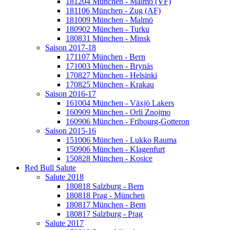
181204 München - Malmö (VF)
181106 München - Zug (AF)
181009 München - Malmö
180902 München - Turku
180831 München - Minsk
Saison 2017-18
171107 München - Bern
171003 München - Brynäs
170827 München - Helsinki
170825 München - Krakau
Saison 2016-17
161004 München - Växjö Lakers
160909 München - Orli Znojmo
160906 München - Fribourg-Gotteron
Saison 2015-16
151006 München - Lukko Rauma
150906 München - Klagenfurt
150828 München - Kosice
Red Bull Salute
Salute 2018
180818 Salzburg - Bern
180818 Prag - München
180817 München - Bern
180817 Salzburg - Prag
Salute 2017