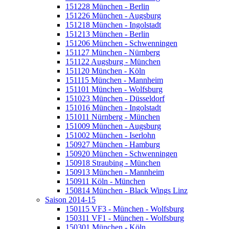
151228 München - Berlin
151226 München - Augsburg
151218 München - Ingolstadt
151213 München - Berlin
151206 München - Schwenningen
151127 München - Nürnberg
151122 Augsburg - München
151120 München - Köln
151115 München - Mannheim
151101 München - Wolfsburg
151023 München - Düsseldorf
151016 München - Ingolstadt
151011 Nürnberg - München
151009 München - Augsburg
151002 München - Iserlohn
150927 München - Hamburg
150920 München - Schwenningen
150918 Straubing - München
150913 München - Mannheim
150911 Köln - München
150814 München - Black Wings Linz
Saison 2014-15
150115 VF3 - München - Wolfsburg
150311 VF1 - München - Wolfsburg
150301 München - Köln