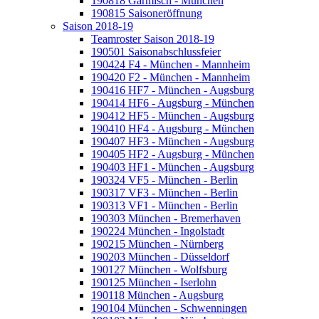
190818 Garmisch - München
190815 Saisoneröffnung
Saison 2018-19
Teamroster Saison 2018-19
190501 Saisonabschlussfeier
190424 F4 - München - Mannheim
190420 F2 - München - Mannheim
190416 HF7 - München - Augsburg
190414 HF6 - Augsburg - München
190412 HF5 - München - Augsburg
190410 HF4 - Augsburg - München
190407 HF3 - München - Augsburg
190405 HF2 - Augsburg - München
190403 HF1 - München - Augsburg
190324 VF5 - München - Berlin
190317 VF3 - München - Berlin
190313 VF1 - München - Berlin
190303 München - Bremerhaven
190224 München - Ingolstadt
190215 München - Nürnberg
190203 München - Düsseldorf
190127 München - Wolfsburg
190125 München - Iserlohn
190118 München - Augsburg
190104 München - Schwenningen