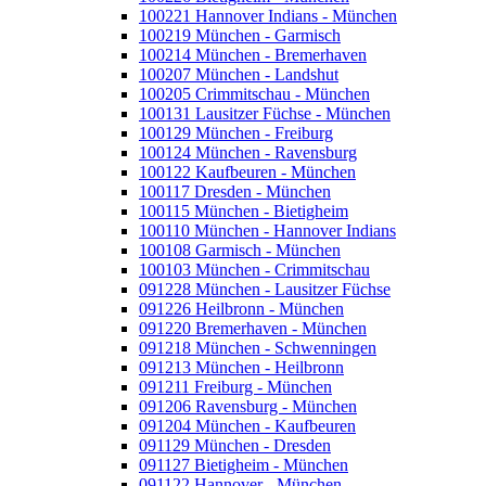
100221 Hannover Indians - München
100219 München - Garmisch
100214 München - Bremerhaven
100207 München - Landshut
100205 Crimmitschau - München
100131 Lausitzer Füchse - München
100129 München - Freiburg
100124 München - Ravensburg
100122 Kaufbeuren - München
100117 Dresden - München
100115 München - Bietigheim
100110 München - Hannover Indians
100108 Garmisch - München
100103 München - Crimmitschau
091228 München - Lausitzer Füchse
091226 Heilbronn - München
091220 Bremerhaven - München
091218 München - Schwenningen
091213 München - Heilbronn
091211 Freiburg - München
091206 Ravensburg - München
091204 München - Kaufbeuren
091129 München - Dresden
091127 Bietigheim - München
091122 Hannover - München