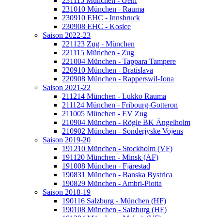
231115 München - Genf
231010 München - Rauma
230910 EHC - Innsbruck
230908 EHC - Kosice
Saison 2022-23
221123 Zug - München
221115 München - Zug
221004 München - Tappara Tampere
220910 München - Bratislava
220908 München - Rapperswil-Jona
Saison 2021-22
211214 München - Lukko Rauma
211124 München - Fribourg-Gotteron
211005 München - EV Zug
210904 München - Rögle BK Ängelholm
210902 München - Sonderjyske Vojens
Saison 2019-20
191210 München - Stockholm (VF)
191120 München - Minsk (AF)
191008 München - Fjärestad
190831 München - Banska Bystrica
190829 München - Ambri-Piotta
Saison 2018-19
190116 Salzburg - München (HF)
190108 München - Salzburg (HF)