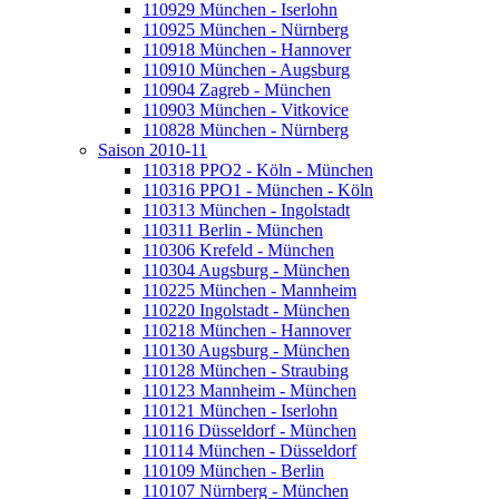
110929 München - Iserlohn
110925 München - Nürnberg
110918 München - Hannover
110910 München - Augsburg
110904 Zagreb - München
110903 München - Vitkovice
110828 München - Nürnberg
Saison 2010-11
110318 PPO2 - Köln - München
110316 PPO1 - München - Köln
110313 München - Ingolstadt
110311 Berlin - München
110306 Krefeld - München
110304 Augsburg - München
110225 München - Mannheim
110220 Ingolstadt - München
110218 München - Hannover
110130 Augsburg - München
110128 München - Straubing
110123 Mannheim - München
110121 München - Iserlohn
110116 Düsseldorf - München
110114 München - Düsseldorf
110109 München - Berlin
110107 Nürnberg - München