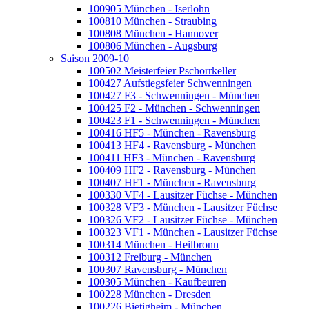
100905 München - Iserlohn
100810 München - Straubing
100808 München - Hannover
100806 München - Augsburg
Saison 2009-10
100502 Meisterfeier Pschorrkeller
100427 Aufstiegsfeier Schwenningen
100427 F3 - Schwenningen - München
100425 F2 - München - Schwenningen
100423 F1 - Schwenningen - München
100416 HF5 - München - Ravensburg
100413 HF4 - Ravensburg - München
100411 HF3 - München - Ravensburg
100409 HF2 - Ravensburg - München
100407 HF1 - München - Ravensburg
100330 VF4 - Lausitzer Füchse - München
100328 VF3 - München - Lausitzer Füchse
100326 VF2 - Lausitzer Füchse - München
100323 VF1 - München - Lausitzer Füchse
100314 München - Heilbronn
100312 Freiburg - München
100307 Ravensburg - München
100305 München - Kaufbeuren
100228 München - Dresden
100226 Bietigheim - München