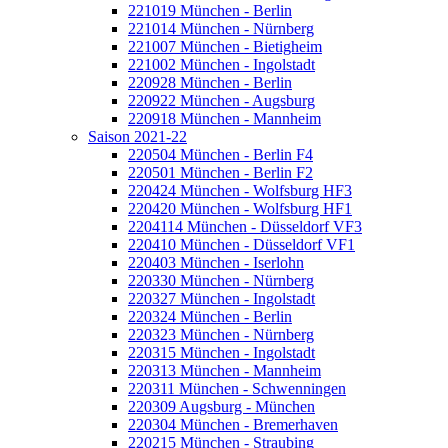
221019 München - Berlin
221014 München - Nürnberg
221007 München - Bietigheim
221002 München - Ingolstadt
220928 München - Berlin
220922 München - Augsburg
220918 München - Mannheim
Saison 2021-22
220504 München - Berlin F4
220501 München - Berlin F2
220424 München - Wolfsburg HF3
220420 München - Wolfsburg HF1
2204114 München - Düsseldorf VF3
220410 München - Düsseldorf VF1
220403 München - Iserlohn
220330 München - Nürnberg
220327 München - Ingolstadt
220324 München - Berlin
220323 München - Nürnberg
220315 München - Ingolstadt
220313 München - Mannheim
220311 München - Schwenningen
220309 Augsburg - München
220304 München - Bremerhaven
220215 München - Straubing