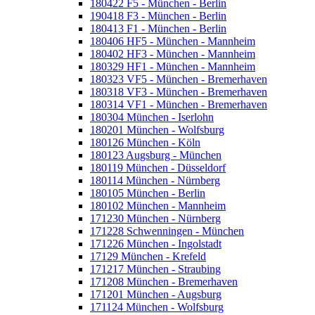
180422 F5 - München - Berlin
190418 F3 - München - Berlin
180413 F1 - München - Berlin
180406 HF5 - München - Mannheim
180402 HF3 - München - Mannheim
180329 HF1 - München - Mannheim
180323 VF5 - München - Bremerhaven
180318 VF3 - München - Bremerhaven
180314 VF1 - München - Bremerhaven
180304 München - Iserlohn
180201 München - Wolfsburg
180126 München - Köln
180123 Augsburg - München
180119 München - Düsseldorf
180114 München - Nürnberg
180105 München - Berlin
180102 München - Mannheim
171230 München - Nürnberg
171228 Schwenningen - München
171226 München - Ingolstadt
17129 München - Krefeld
171217 München - Straubing
171208 München - Bremerhaven
171201 München - Augsburg
171124 München - Wolfsburg