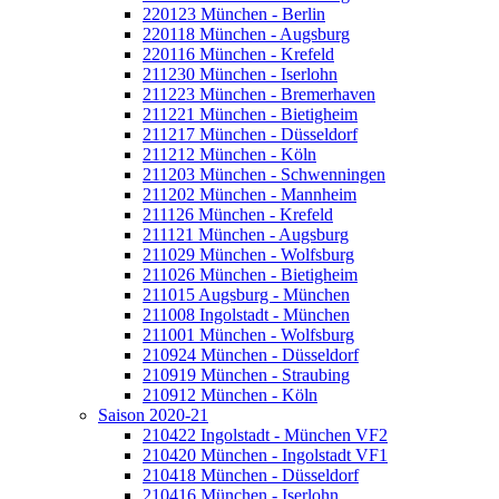
220123 München - Berlin
220118 München - Augsburg
220116 München - Krefeld
211230 München - Iserlohn
211223 München - Bremerhaven
211221 München - Bietigheim
211217 München - Düsseldorf
211212 München - Köln
211203 München - Schwenningen
211202 München - Mannheim
211126 München - Krefeld
211121 München - Augsburg
211029 München - Wolfsburg
211026 München - Bietigheim
211015 Augsburg - München
211008 Ingolstadt - München
211001 München - Wolfsburg
210924 München - Düsseldorf
210919 München - Straubing
210912 München - Köln
Saison 2020-21
210422 Ingolstadt - München VF2
210420 München - Ingolstadt VF1
210418 München - Düsseldorf
210416 München - Iserlohn