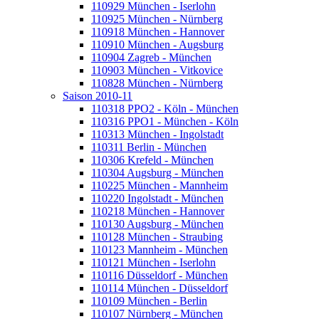
110929 München - Iserlohn
110925 München - Nürnberg
110918 München - Hannover
110910 München - Augsburg
110904 Zagreb - München
110903 München - Vitkovice
110828 München - Nürnberg
Saison 2010-11
110318 PPO2 - Köln - München
110316 PPO1 - München - Köln
110313 München - Ingolstadt
110311 Berlin - München
110306 Krefeld - München
110304 Augsburg - München
110225 München - Mannheim
110220 Ingolstadt - München
110218 München - Hannover
110130 Augsburg - München
110128 München - Straubing
110123 Mannheim - München
110121 München - Iserlohn
110116 Düsseldorf - München
110114 München - Düsseldorf
110109 München - Berlin
110107 Nürnberg - München