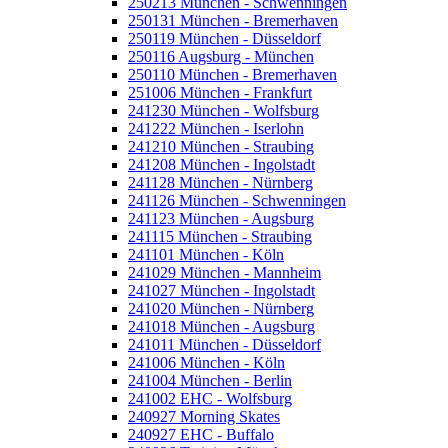
250213 München - Schwenningen
250131 München - Bremerhaven
250119 München - Düsseldorf
250116 Augsburg - München
250110 München - Bremerhaven
251006 München - Frankfurt
241230 München - Wolfsburg
241222 München - Iserlohn
241210 München - Straubing
241208 München - Ingolstadt
241128 München - Nürnberg
241126 München - Schwenningen
241123 München - Augsburg
241115 München - Straubing
241101 München - Köln
241029 München - Mannheim
241027 München - Ingolstadt
241020 München - Nürnberg
241018 München - Augsburg
241011 München - Düsseldorf
241006 München - Köln
241004 München - Berlin
241002 EHC - Wolfsburg
240927 Morning Skates
240927 EHC - Buffalo