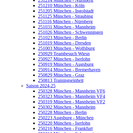
251214 München - Nürnberg
251210 München - Köln
251205 München - Ingolstadt
251125 München - Straubing
251116 München - Nürnberg
251031 München - Mannheim
251026 München - Schwenningen
251023 München - Berlin
251019 München - Dresden
251003 München - Wolfsburg
250929 Teambesuch Wiesn
250927 München - Iserlohn
250919 München - Augsburg
250914 München - Bremerhaven
250829 München - Graz
250813 Trainingseinheit
Saison 2024-25
250328 München - Mannheim VF6
250323 München - Mannheim VF4
250319 München - Mannheim VF2
250302 München - Mannheim
250228 München - Berlin
250223 Augsburg - München
250220 München - Iserlohn
250216 München - Frankfurt