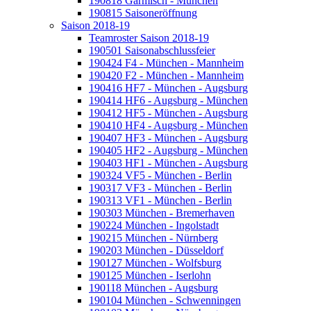
190818 Garmisch - München
190815 Saisoneröffnung
Saison 2018-19
Teamroster Saison 2018-19
190501 Saisonabschlussfeier
190424 F4 - München - Mannheim
190420 F2 - München - Mannheim
190416 HF7 - München - Augsburg
190414 HF6 - Augsburg - München
190412 HF5 - München - Augsburg
190410 HF4 - Augsburg - München
190407 HF3 - München - Augsburg
190405 HF2 - Augsburg - München
190403 HF1 - München - Augsburg
190324 VF5 - München - Berlin
190317 VF3 - München - Berlin
190313 VF1 - München - Berlin
190303 München - Bremerhaven
190224 München - Ingolstadt
190215 München - Nürnberg
190203 München - Düsseldorf
190127 München - Wolfsburg
190125 München - Iserlohn
190118 München - Augsburg
190104 München - Schwenningen