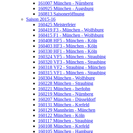
161007 München - Nürnberg
160925 München - Augsburg
160813 Saisoneröffnung
Saison 2015-16
160425 Meisterfeier
160419 F3 - München - Wolfsburg
160415 F1 - München - Wolfsburg
160408 HF5 - München - Köln
160403 HF3 - München - Köln
160330 HF1 - München - Köln
160324 VF5 - München - Straubing
160320 VF3 - München - Straubing
160318 VF2 - Straubing - München
160315 VF1 - München - Straubing
160304 München - Wolfsburg
160228 München - Straubing
160221 München - Iserlohn
160219 München - Nürnberg
160207 München - Düsseldorf
160131 München - Krefeld
160129 Mannheim - München
160122 München - Köln
160117 München - Straubing
160108 München - Krefeld
160105 München - Hamburg