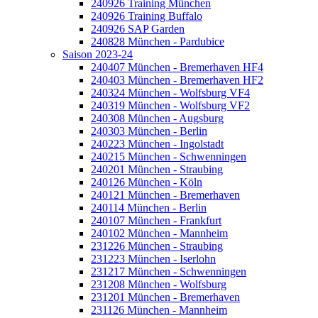
240926 Training München
240926 Training Buffalo
240926 SAP Garden
240828 München - Pardubice
Saison 2023-24
240407 München - Bremerhaven HF4
240403 München - Bremerhaven HF2
240324 München - Wolfsburg VF4
240319 München - Wolfsburg VF2
240308 München - Augsburg
240303 München - Berlin
240223 München - Ingolstadt
240215 München - Schwenningen
240201 München - Straubing
240126 München - Köln
240121 München - Bremerhaven
240114 München - Berlin
240107 München - Frankfurt
240102 München - Mannheim
231226 München - Straubing
231223 München - Iserlohn
231217 München - Schwenningen
231208 München - Wolfsburg
231201 München - Bremerhaven
231126 München - Mannheim