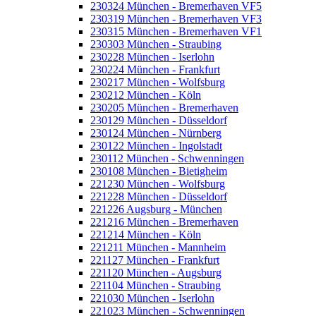
230324 München - Bremerhaven VF5
230319 München - Bremerhaven VF3
230315 München - Bremerhaven VF1
230303 München - Straubing
230228 München - Iserlohn
230224 München - Frankfurt
230217 München - Wolfsburg
230212 München - Köln
230205 München - Bremerhaven
230129 München - Düsseldorf
230124 München - Nürnberg
230122 München - Ingolstadt
230112 München - Schwenningen
230108 München - Bietigheim
221230 München - Wolfsburg
221228 München - Düsseldorf
221226 Augsburg - München
221216 München - Bremerhaven
221214 München - Köln
221211 München - Mannheim
221127 München - Frankfurt
221120 München - Augsburg
221104 München - Straubing
221030 München - Iserlohn
221023 München - Schwenningen