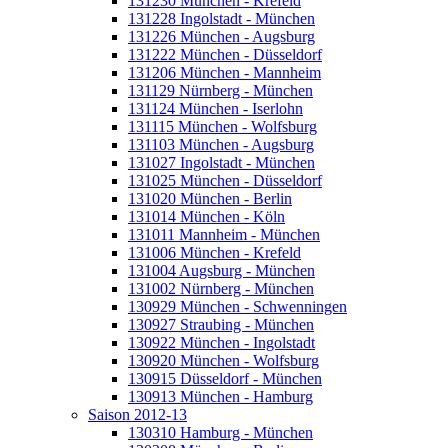
131230 München - Krefeld
131228 Ingolstadt - München
131226 München - Augsburg
131222 München - Düsseldorf
131206 München - Mannheim
131129 Nürnberg - München
131124 München - Iserlohn
131115 München - Wolfsburg
131103 München - Augsburg
131027 Ingolstadt - München
131025 München - Düsseldorf
131020 München - Berlin
131014 München - Köln
131011 Mannheim - München
131006 München - Krefeld
131004 Augsburg - München
131002 Nürnberg - München
130929 München - Schwenningen
130927 Straubing - München
130922 München - Ingolstadt
130920 München - Wolfsburg
130915 Düsseldorf - München
130913 München - Hamburg
Saison 2012-13
130310 Hamburg - München