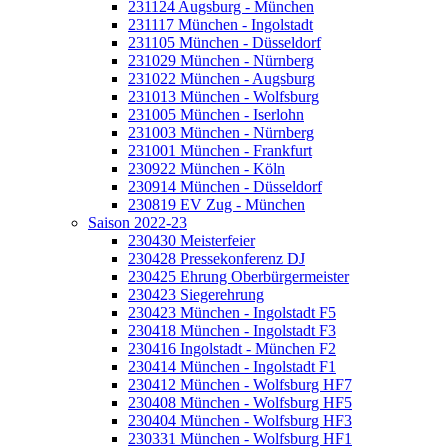
231124 Augsburg - München
231117 München - Ingolstadt
231105 München - Düsseldorf
231029 München - Nürnberg
231022 München - Augsburg
231013 München - Wolfsburg
231005 München - Iserlohn
231003 München - Nürnberg
231001 München - Frankfurt
230922 München - Köln
230914 München - Düsseldorf
230819 EV Zug - München
Saison 2022-23
230430 Meisterfeier
230428 Pressekonferenz DJ
230425 Ehrung Oberbürgermeister
230423 Siegerehrung
230423 München - Ingolstadt F5
230418 München - Ingolstadt F3
230416 Ingolstadt - München F2
230414 München - Ingolstadt F1
230412 München - Wolfsburg HF7
230408 München - Wolfsburg HF5
230404 München - Wolfsburg HF3
230331 München - Wolfsburg HF1