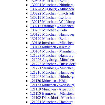
130308 München - Berlin
130301 München - Nürnberg
130224 Augsburg - München
130222 München - Ingolstadt
130219 München - Iserlohn
130217 München - Wolfsburg
130215 Straubing - München
130203 München - Köln
130125 München - Hannover
130120 München - Berlin
130118 Ingolstadt - München
130113 München - Krefeld
130104 München - Mannheim
121228 München - Hamburg
121226 Augsburg - München
121223 München - Düsseldorf
121221 Straubing - München
121216 München - Hannover
121207 München - Nürnberg
121130 München - Köln
121123 München - Wolfsburg
121118 München - Augsburg
121116 Hannover - München
121102 Düsseldorf - München
121031 München - Hamburg