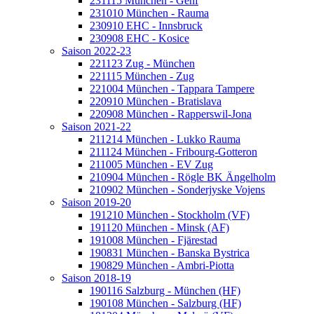
231115 München - Genf
231010 München - Rauma
230910 EHC - Innsbruck
230908 EHC - Kosice
Saison 2022-23
221123 Zug - München
221115 München - Zug
221004 München - Tappara Tampere
220910 München - Bratislava
220908 München - Rapperswil-Jona
Saison 2021-22
211214 München - Lukko Rauma
211124 München - Fribourg-Gotteron
211005 München - EV Zug
210904 München - Rögle BK Ängelholm
210902 München - Sonderjyske Vojens
Saison 2019-20
191210 München - Stockholm (VF)
191120 München - Minsk (AF)
191008 München - Fjärestad
190831 München - Banska Bystrica
190829 München - Ambri-Piotta
Saison 2018-19
190116 Salzburg - München (HF)
190108 München - Salzburg (HF)