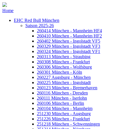
Home
EHC Red Bull München
Saison 2025-26
260414 München - Mannheim HF4
260410 München - Mannheim HF2
260402 München - Ingolstadt VF5
260329 München - Ingolstadt VF3
260324 München - Ingolstadt VF1
260313 München - Straubing
260308 München - Frankfurt
260306 München - Wolfsburg
260301 München - Köln
260227 Augsburg - München
260225 München - Ingolstadt
260123 München - Bremerhaven
260116 München - Dresden
260111 München - Iserlohn
260106 München - Berlin
260104 München - Mannheim
251230 München - Augsburg
251226 München - Frankfurt
251218 München - Schwenningen