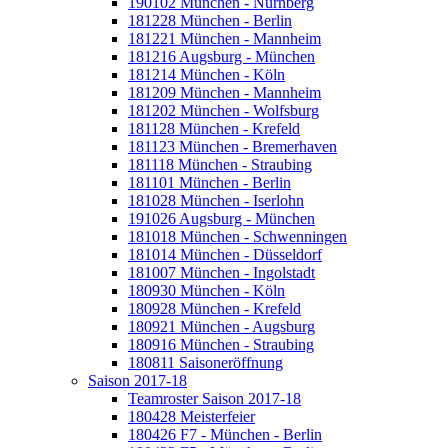
190102 München - Nürnberg
181228 München - Berlin
181221 München - Mannheim
181216 Augsburg - München
181214 München - Köln
181209 München - Mannheim
181202 München - Wolfsburg
181128 München - Krefeld
181123 München - Bremerhaven
181118 München - Straubing
181101 München - Berlin
181028 München - Iserlohn
191026 Augsburg - München
181018 München - Schwenningen
181014 München - Düsseldorf
181007 München - Ingolstadt
180930 München - Köln
180928 München - Krefeld
180921 München - Augsburg
180916 München - Straubing
180811 Saisoneröffnung
Saison 2017-18
Teamroster Saison 2017-18
180428 Meisterfeier
180426 F7 - München - Berlin