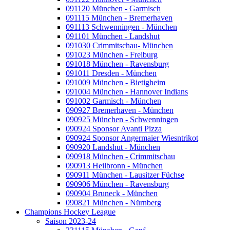
091120 München - Garmisch
091115 München - Bremerhaven
091113 Schwenningen - München
091101 München - Landshut
091030 Crimmitschau- München
091023 München - Freiburg
091018 München - Ravensburg
091011 Dresden - München
091009 München - Bietigheim
091004 München - Hannover Indians
091002 Garmisch - München
090927 Bremerhaven - München
090925 München - Schwenningen
090924 Sponsor Avanti Pizza
090924 Sponsor Angermaier Wiesntrikot
090920 Landshut - München
090918 München - Crimmitschau
090913 Heilbronn - München
090911 München - Lausitzer Füchse
090906 München - Ravensburg
090904 Bruneck - München
090821 München - Nürnberg
Champions Hockey League
Saison 2023-24