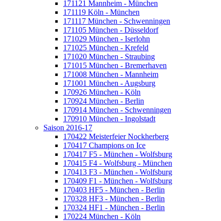
171121 Mannheim - München
171119 Köln - München
171117 München - Schwenningen
171105 München - Düsseldorf
171029 München - Iserlohn
171025 München - Krefeld
171020 München - Straubing
171015 München - Bremerhaven
171008 München - Mannheim
171001 München - Augsburg
170926 München - Köln
170924 München - Berlin
170914 München - Schwenningen
170910 München - Ingolstadt
Saison 2016-17
170422 Meisterfeier Nockherberg
170417 Champions on Ice
170417 F5 - München - Wolfsburg
170415 F4 - Wolfsburg - München
170413 F3 - München - Wolfsburg
170409 F1 - München - Wolfsburg
170403 HF5 - München - Berlin
170328 HF3 - München - Berlin
170324 HF1 - München - Berlin
170224 München - Köln