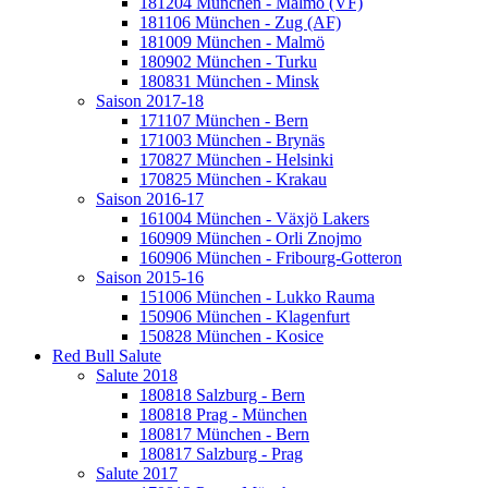
181204 München - Malmö (VF)
181106 München - Zug (AF)
181009 München - Malmö
180902 München - Turku
180831 München - Minsk
Saison 2017-18
171107 München - Bern
171003 München - Brynäs
170827 München - Helsinki
170825 München - Krakau
Saison 2016-17
161004 München - Växjö Lakers
160909 München - Orli Znojmo
160906 München - Fribourg-Gotteron
Saison 2015-16
151006 München - Lukko Rauma
150906 München - Klagenfurt
150828 München - Kosice
Red Bull Salute
Salute 2018
180818 Salzburg - Bern
180818 Prag - München
180817 München - Bern
180817 Salzburg - Prag
Salute 2017