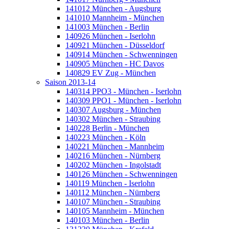
141012 München - Augsburg
141010 Mannheim - München
141003 München - Berlin
140926 München - Iserlohn
140921 München - Düsseldorf
140914 München - Schwenningen
140905 München - HC Davos
140829 EV Zug - München
Saison 2013-14
140314 PPO3 - München - Iserlohn
140309 PPO1 - München - Iserlohn
140307 Augsburg - München
140302 München - Straubing
140228 Berlin - München
140223 München - Köln
140221 München - Mannheim
140216 München - Nürnberg
140202 München - Ingolstadt
140126 München - Schwenningen
140119 München - Iserlohn
140112 München - Nürnberg
140107 München - Straubing
140105 Mannheim - München
140103 München - Berlin