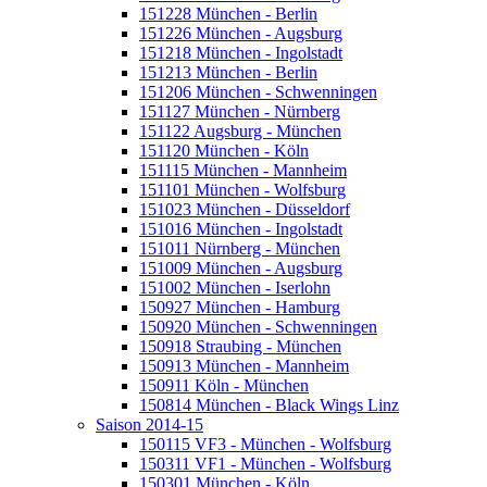
151228 München - Berlin
151226 München - Augsburg
151218 München - Ingolstadt
151213 München - Berlin
151206 München - Schwenningen
151127 München - Nürnberg
151122 Augsburg - München
151120 München - Köln
151115 München - Mannheim
151101 München - Wolfsburg
151023 München - Düsseldorf
151016 München - Ingolstadt
151011 Nürnberg - München
151009 München - Augsburg
151002 München - Iserlohn
150927 München - Hamburg
150920 München - Schwenningen
150918 Straubing - München
150913 München - Mannheim
150911 Köln - München
150814 München - Black Wings Linz
Saison 2014-15
150115 VF3 - München - Wolfsburg
150311 VF1 - München - Wolfsburg
150301 München - Köln