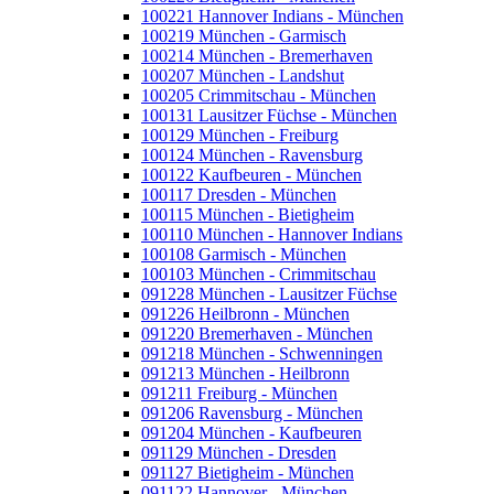
100221 Hannover Indians - München
100219 München - Garmisch
100214 München - Bremerhaven
100207 München - Landshut
100205 Crimmitschau - München
100131 Lausitzer Füchse - München
100129 München - Freiburg
100124 München - Ravensburg
100122 Kaufbeuren - München
100117 Dresden - München
100115 München - Bietigheim
100110 München - Hannover Indians
100108 Garmisch - München
100103 München - Crimmitschau
091228 München - Lausitzer Füchse
091226 Heilbronn - München
091220 Bremerhaven - München
091218 München - Schwenningen
091213 München - Heilbronn
091211 Freiburg - München
091206 Ravensburg - München
091204 München - Kaufbeuren
091129 München - Dresden
091127 Bietigheim - München
091122 Hannover - München