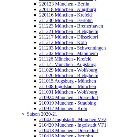
220123 München - Berlin
220118 München - Augsburg
220116 München - Krefeld
211230 München - Iserlohn
211223 München - Bremerhaven
211221 München - Bietigheim
211217 München - Düsseldorf
211212 München - Köln
211203 München - Schwenningen
211202 München - Mannheim
211126 München - Krefeld
211121 München - Augsburg
211029 München - Wolfsburg
211026 München - Bietigheim
211015 Augsburg - München
211008 Ingolstadt - München
211001 München - Wolfsburg
210924 München - Düsseldorf
210919 München - Straubing
210912 München - Köln
Saison 2020-21
210422 Ingolstadt - München VF2
210420 München - Ingolstadt VF1
210418 München - Düsseldorf
210416 München - Iserlohn