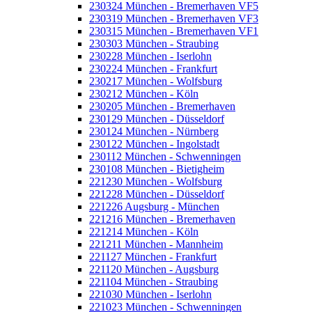
230324 München - Bremerhaven VF5
230319 München - Bremerhaven VF3
230315 München - Bremerhaven VF1
230303 München - Straubing
230228 München - Iserlohn
230224 München - Frankfurt
230217 München - Wolfsburg
230212 München - Köln
230205 München - Bremerhaven
230129 München - Düsseldorf
230124 München - Nürnberg
230122 München - Ingolstadt
230112 München - Schwenningen
230108 München - Bietigheim
221230 München - Wolfsburg
221228 München - Düsseldorf
221226 Augsburg - München
221216 München - Bremerhaven
221214 München - Köln
221211 München - Mannheim
221127 München - Frankfurt
221120 München - Augsburg
221104 München - Straubing
221030 München - Iserlohn
221023 München - Schwenningen