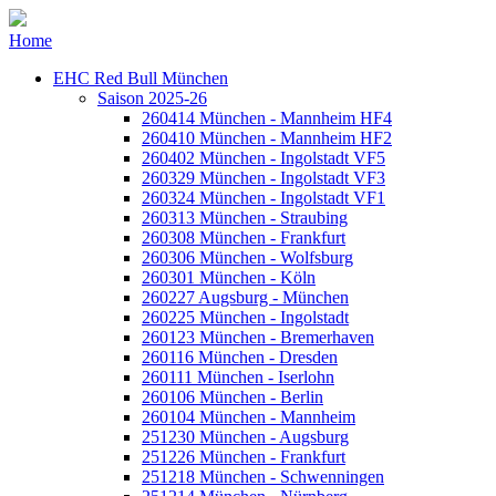
Home
EHC Red Bull München
Saison 2025-26
260414 München - Mannheim HF4
260410 München - Mannheim HF2
260402 München - Ingolstadt VF5
260329 München - Ingolstadt VF3
260324 München - Ingolstadt VF1
260313 München - Straubing
260308 München - Frankfurt
260306 München - Wolfsburg
260301 München - Köln
260227 Augsburg - München
260225 München - Ingolstadt
260123 München - Bremerhaven
260116 München - Dresden
260111 München - Iserlohn
260106 München - Berlin
260104 München - Mannheim
251230 München - Augsburg
251226 München - Frankfurt
251218 München - Schwenningen