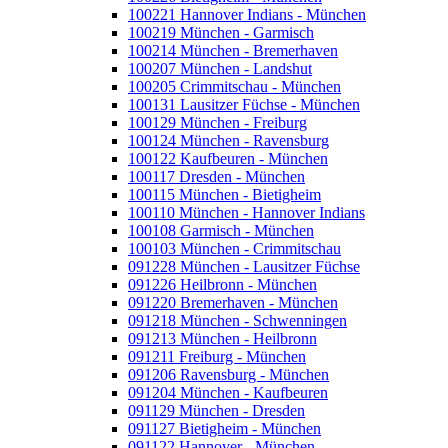
100221 Hannover Indians - München
100219 München - Garmisch
100214 München - Bremerhaven
100207 München - Landshut
100205 Crimmitschau - München
100131 Lausitzer Füchse - München
100129 München - Freiburg
100124 München - Ravensburg
100122 Kaufbeuren - München
100117 Dresden - München
100115 München - Bietigheim
100110 München - Hannover Indians
100108 Garmisch - München
100103 München - Crimmitschau
091228 München - Lausitzer Füchse
091226 Heilbronn - München
091220 Bremerhaven - München
091218 München - Schwenningen
091213 München - Heilbronn
091211 Freiburg - München
091206 Ravensburg - München
091204 München - Kaufbeuren
091129 München - Dresden
091127 Bietigheim - München
091122 Hannover - München