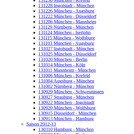
131230 München - Krefeld
131228 Ingolstadt - München
131226 München - Augsburg
131222 München - Düsseldorf
131206 München - Mannheim
131129 Nürnberg - München
131124 München - Iserlohn
131115 München - Wolfsburg
131103 München - Augsburg
131027 Ingolstadt - München
131025 München - Düsseldorf
131020 München - Berlin
131014 München - Köln
131011 Mannheim - München
131006 München - Krefeld
131004 Augsburg - München
131002 Nürnberg - München
130929 München - Schwenningen
130927 Straubing - München
130922 München - Ingolstadt
130920 München - Wolfsburg
130915 Düsseldorf - München
130913 München - Hamburg
Saison 2012-13
130310 Hamburg - München