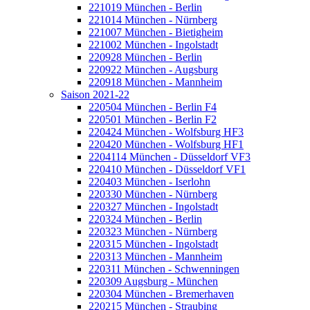
221019 München - Berlin
221014 München - Nürnberg
221007 München - Bietigheim
221002 München - Ingolstadt
220928 München - Berlin
220922 München - Augsburg
220918 München - Mannheim
Saison 2021-22
220504 München - Berlin F4
220501 München - Berlin F2
220424 München - Wolfsburg HF3
220420 München - Wolfsburg HF1
2204114 München - Düsseldorf VF3
220410 München - Düsseldorf VF1
220403 München - Iserlohn
220330 München - Nürnberg
220327 München - Ingolstadt
220324 München - Berlin
220323 München - Nürnberg
220315 München - Ingolstadt
220313 München - Mannheim
220311 München - Schwenningen
220309 Augsburg - München
220304 München - Bremerhaven
220215 München - Straubing