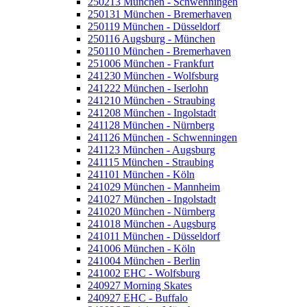
250213 München - Schwenningen
250131 München - Bremerhaven
250119 München - Düsseldorf
250116 Augsburg - München
250110 München - Bremerhaven
251006 München - Frankfurt
241230 München - Wolfsburg
241222 München - Iserlohn
241210 München - Straubing
241208 München - Ingolstadt
241128 München - Nürnberg
241126 München - Schwenningen
241123 München - Augsburg
241115 München - Straubing
241101 München - Köln
241029 München - Mannheim
241027 München - Ingolstadt
241020 München - Nürnberg
241018 München - Augsburg
241011 München - Düsseldorf
241006 München - Köln
241004 München - Berlin
241002 EHC - Wolfsburg
240927 Morning Skates
240927 EHC - Buffalo