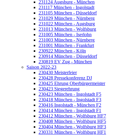
231124 Augsburg - München
231117 München - Ingolstadt
231105 München - Düsseldorf
231029 München - Nürnberg
231022 München - Augsburg
231013 München - Wolfsburg
231005 München - Iserlohn
231003 München - Nürnberg
231001 München - Frankfurt
230922 München - Köln
230914 München - Düsseldorf
230819 EV Zug - München
Saison 2022-23
230430 Meisterfeier
230428 Pressekonferenz DJ
230425 Ehrung Oberbürgermeister
230423 Siegerehrung
230423 München - Ingolstadt F5
230418 München - Ingolstadt F3
230416 Ingolstadt - München F2
230414 München - Ingolstadt F1
230412 München - Wolfsburg HF7
230408 München - Wolfsburg HF5
230404 München - Wolfsburg HF3
230331 München - Wolfsburg HF1