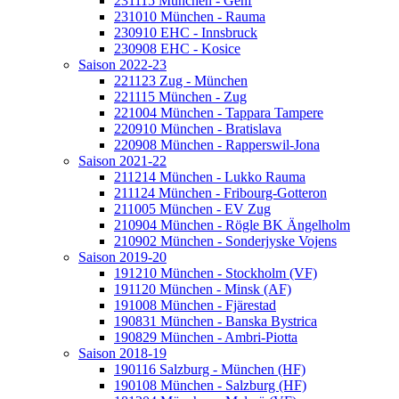
231115 München - Genf
231010 München - Rauma
230910 EHC - Innsbruck
230908 EHC - Kosice
Saison 2022-23
221123 Zug - München
221115 München - Zug
221004 München - Tappara Tampere
220910 München - Bratislava
220908 München - Rapperswil-Jona
Saison 2021-22
211214 München - Lukko Rauma
211124 München - Fribourg-Gotteron
211005 München - EV Zug
210904 München - Rögle BK Ängelholm
210902 München - Sonderjyske Vojens
Saison 2019-20
191210 München - Stockholm (VF)
191120 München - Minsk (AF)
191008 München - Fjärestad
190831 München - Banska Bystrica
190829 München - Ambri-Piotta
Saison 2018-19
190116 Salzburg - München (HF)
190108 München - Salzburg (HF)