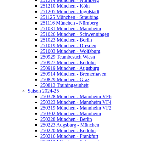
251214 München - Nürnberg
251210 München - Köln
251205 München - Ingolstadt
251125 München - Straubing
251116 München - Nürnberg
251031 München - Mannheim
251026 München - Schwenningen
251023 München - Berlin
251019 München - Dresden
251003 München - Wolfsburg
250929 Teambesuch Wiesn
250927 München - Iserlohn
250919 München - Augsburg
250914 München - Bremerhaven
250829 München - Graz
250813 Trainingseinheit
Saison 2024-25
250328 München - Mannheim VF6
250323 München - Mannheim VF4
250319 München - Mannheim VF2
250302 München - Mannheim
250228 München - Berlin
250223 Augsburg - München
250220 München - Iserlohn
250216 München - Frankfurt