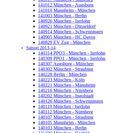
141012 München - Augsburg
141010 Mannheim - München
141003 München - Berlin
140926 München - Iserlohn
140921 München - Düsseldorf
140914 München - Schwenningen
140905 München - HC Davos
140829 EV Zug - München
Saison 2013-14
140314 PPO3 - München - Iserlohn
140309 PPO1 - München - Iserlohn
140307 Augsburg - München
140302 München - Straubing
140228 Berlin - München
140223 München - Köln
140221 München - Mannheim
140216 München - Nürnberg
140202 München - Ingolstadt
140126 München - Schwenningen
140119 München - Iserlohn
140112 München - Nürnberg
140107 München - Straubing
140105 Mannheim - München
140103 München - Berlin