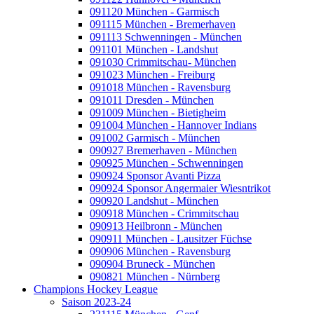
091120 München - Garmisch
091115 München - Bremerhaven
091113 Schwenningen - München
091101 München - Landshut
091030 Crimmitschau- München
091023 München - Freiburg
091018 München - Ravensburg
091011 Dresden - München
091009 München - Bietigheim
091004 München - Hannover Indians
091002 Garmisch - München
090927 Bremerhaven - München
090925 München - Schwenningen
090924 Sponsor Avanti Pizza
090924 Sponsor Angermaier Wiesntrikot
090920 Landshut - München
090918 München - Crimmitschau
090913 Heilbronn - München
090911 München - Lausitzer Füchse
090906 München - Ravensburg
090904 Bruneck - München
090821 München - Nürnberg
Champions Hockey League
Saison 2023-24