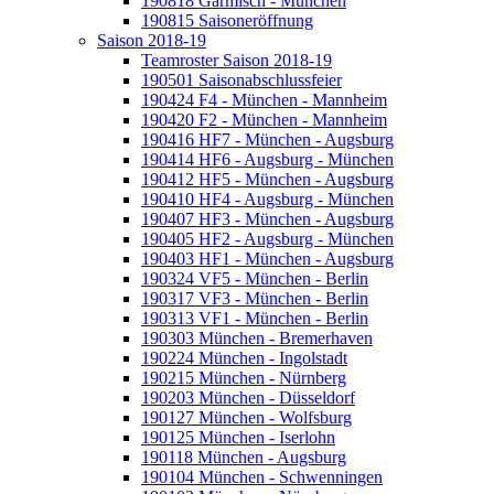
190818 Garmisch - München
190815 Saisoneröffnung
Saison 2018-19
Teamroster Saison 2018-19
190501 Saisonabschlussfeier
190424 F4 - München - Mannheim
190420 F2 - München - Mannheim
190416 HF7 - München - Augsburg
190414 HF6 - Augsburg - München
190412 HF5 - München - Augsburg
190410 HF4 - Augsburg - München
190407 HF3 - München - Augsburg
190405 HF2 - Augsburg - München
190403 HF1 - München - Augsburg
190324 VF5 - München - Berlin
190317 VF3 - München - Berlin
190313 VF1 - München - Berlin
190303 München - Bremerhaven
190224 München - Ingolstadt
190215 München - Nürnberg
190203 München - Düsseldorf
190127 München - Wolfsburg
190125 München - Iserlohn
190118 München - Augsburg
190104 München - Schwenningen