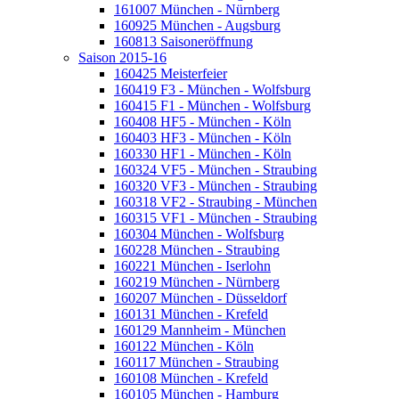
161007 München - Nürnberg
160925 München - Augsburg
160813 Saisoneröffnung
Saison 2015-16
160425 Meisterfeier
160419 F3 - München - Wolfsburg
160415 F1 - München - Wolfsburg
160408 HF5 - München - Köln
160403 HF3 - München - Köln
160330 HF1 - München - Köln
160324 VF5 - München - Straubing
160320 VF3 - München - Straubing
160318 VF2 - Straubing - München
160315 VF1 - München - Straubing
160304 München - Wolfsburg
160228 München - Straubing
160221 München - Iserlohn
160219 München - Nürnberg
160207 München - Düsseldorf
160131 München - Krefeld
160129 Mannheim - München
160122 München - Köln
160117 München - Straubing
160108 München - Krefeld
160105 München - Hamburg