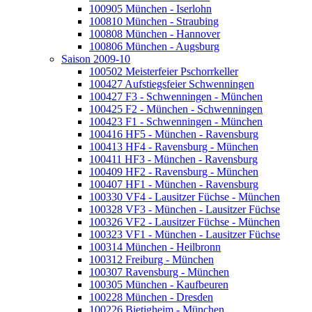
100905 München - Iserlohn
100810 München - Straubing
100808 München - Hannover
100806 München - Augsburg
Saison 2009-10
100502 Meisterfeier Pschorrkeller
100427 Aufstiegsfeier Schwenningen
100427 F3 - Schwenningen - München
100425 F2 - München - Schwenningen
100423 F1 - Schwenningen - München
100416 HF5 - München - Ravensburg
100413 HF4 - Ravensburg - München
100411 HF3 - München - Ravensburg
100409 HF2 - Ravensburg - München
100407 HF1 - München - Ravensburg
100330 VF4 - Lausitzer Füchse - München
100328 VF3 - München - Lausitzer Füchse
100326 VF2 - Lausitzer Füchse - München
100323 VF1 - München - Lausitzer Füchse
100314 München - Heilbronn
100312 Freiburg - München
100307 Ravensburg - München
100305 München - Kaufbeuren
100228 München - Dresden
100226 Bietigheim - München