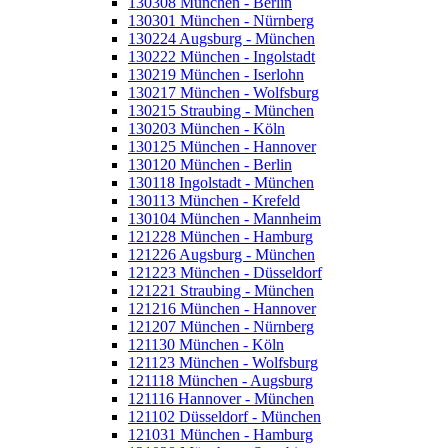
130308 München - Berlin
130301 München - Nürnberg
130224 Augsburg - München
130222 München - Ingolstadt
130219 München - Iserlohn
130217 München - Wolfsburg
130215 Straubing - München
130203 München - Köln
130125 München - Hannover
130120 München - Berlin
130118 Ingolstadt - München
130113 München - Krefeld
130104 München - Mannheim
121228 München - Hamburg
121226 Augsburg - München
121223 München - Düsseldorf
121221 Straubing - München
121216 München - Hannover
121207 München - Nürnberg
121130 München - Köln
121123 München - Wolfsburg
121118 München - Augsburg
121116 Hannover - München
121102 Düsseldorf - München
121031 München - Hamburg