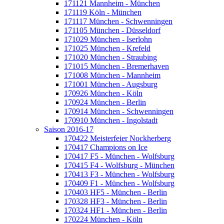
171121 Mannheim - München
171119 Köln - München
171117 München - Schwenningen
171105 München - Düsseldorf
171029 München - Iserlohn
171025 München - Krefeld
171020 München - Straubing
171015 München - Bremerhaven
171008 München - Mannheim
171001 München - Augsburg
170926 München - Köln
170924 München - Berlin
170914 München - Schwenningen
170910 München - Ingolstadt
Saison 2016-17
170422 Meisterfeier Nockherberg
170417 Champions on Ice
170417 F5 - München - Wolfsburg
170415 F4 - Wolfsburg - München
170413 F3 - München - Wolfsburg
170409 F1 - München - Wolfsburg
170403 HF5 - München - Berlin
170328 HF3 - München - Berlin
170324 HF1 - München - Berlin
170224 München - Köln