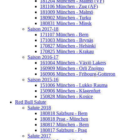
181204 München - Malmö (VF)
181106 München - Zug (AF)
181009 München - Malmö
180902 München - Turku
180831 München - Minsk
Saison 2017-18
171107 München - Bern
171003 München - Brynäs
170827 München - Helsinki
170825 München - Krakau
Saison 2016-17
161004 München - Växjö Lakers
160909 München - Orli Znojmo
160906 München - Fribourg-Gotteron
Saison 2015-16
151006 München - Lukko Rauma
150906 München - Klagenfurt
150828 München - Kosice
Red Bull Salute
Salute 2018
180818 Salzburg - Bern
180818 Prag - München
180817 München - Bern
180817 Salzburg - Prag
Salute 2017