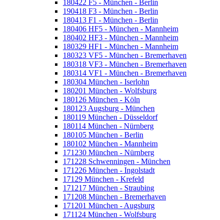
180422 F5 - München - Berlin
190418 F3 - München - Berlin
180413 F1 - München - Berlin
180406 HF5 - München - Mannheim
180402 HF3 - München - Mannheim
180329 HF1 - München - Mannheim
180323 VF5 - München - Bremerhaven
180318 VF3 - München - Bremerhaven
180314 VF1 - München - Bremerhaven
180304 München - Iserlohn
180201 München - Wolfsburg
180126 München - Köln
180123 Augsburg - München
180119 München - Düsseldorf
180114 München - Nürnberg
180105 München - Berlin
180102 München - Mannheim
171230 München - Nürnberg
171228 Schwenningen - München
171226 München - Ingolstadt
17129 München - Krefeld
171217 München - Straubing
171208 München - Bremerhaven
171201 München - Augsburg
171124 München - Wolfsburg