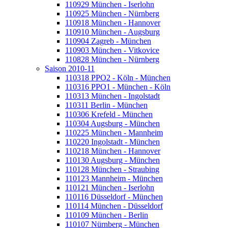
110929 München - Iserlohn
110925 München - Nürnberg
110918 München - Hannover
110910 München - Augsburg
110904 Zagreb - München
110903 München - Vitkovice
110828 München - Nürnberg
Saison 2010-11
110318 PPO2 - Köln - München
110316 PPO1 - München - Köln
110313 München - Ingolstadt
110311 Berlin - München
110306 Krefeld - München
110304 Augsburg - München
110225 München - Mannheim
110220 Ingolstadt - München
110218 München - Hannover
110130 Augsburg - München
110128 München - Straubing
110123 Mannheim - München
110121 München - Iserlohn
110116 Düsseldorf - München
110114 München - Düsseldorf
110109 München - Berlin
110107 Nürnberg - München