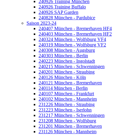
240926 Training München
240926 Training Buffalo
240926 SAP Garden
240828 München - Pardubice
Saison 2023-24
240407 München - Bremerhaven HF4
240403 München - Bremerhaven HF2
240324 München - Wolfsburg VF4
240319 München - Wolfsburg VF2
240308 München - Augsburg
240303 München - Berlin
240223 München - Ingolstadt
240215 München - Schwenningen
240201 München - Straubing
240126 München - Köln
240121 München - Bremerhaven
240114 München - Berlin
240107 München - Frankfurt
240102 München - Mannheim
231226 München - Straubing
231223 München - Iserlohn
231217 München - Schwenningen
231208 München - Wolfsburg
231201 München - Bremerhaven
231126 München - Mannheim