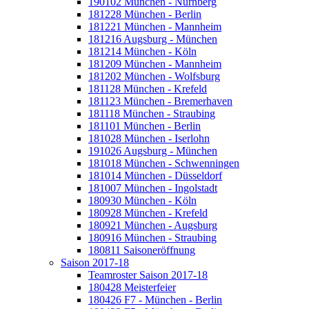
190102 München - Nürnberg
181228 München - Berlin
181221 München - Mannheim
181216 Augsburg - München
181214 München - Köln
181209 München - Mannheim
181202 München - Wolfsburg
181128 München - Krefeld
181123 München - Bremerhaven
181118 München - Straubing
181101 München - Berlin
181028 München - Iserlohn
191026 Augsburg - München
181018 München - Schwenningen
181014 München - Düsseldorf
181007 München - Ingolstadt
180930 München - Köln
180928 München - Krefeld
180921 München - Augsburg
180916 München - Straubing
180811 Saisoneröffnung
Saison 2017-18
Teamroster Saison 2017-18
180428 Meisterfeier
180426 F7 - München - Berlin