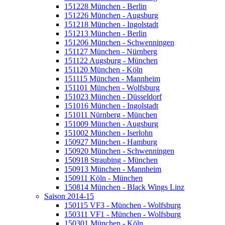
151228 München - Berlin
151226 München - Augsburg
151218 München - Ingolstadt
151213 München - Berlin
151206 München - Schwenningen
151127 München - Nürnberg
151122 Augsburg - München
151120 München - Köln
151115 München - Mannheim
151101 München - Wolfsburg
151023 München - Düsseldorf
151016 München - Ingolstadt
151011 Nürnberg - München
151009 München - Augsburg
151002 München - Iserlohn
150927 München - Hamburg
150920 München - Schwenningen
150918 Straubing - München
150913 München - Mannheim
150911 Köln - München
150814 München - Black Wings Linz
Saison 2014-15
150115 VF3 - München - Wolfsburg
150311 VF1 - München - Wolfsburg
150301 München - Köln