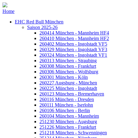
Home
EHC Red Bull München
Saison 2025-26
260414 München - Mannheim HF4
260410 München - Mannheim HF2
260402 München - Ingolstadt VF5
260329 München - Ingolstadt VF3
260324 München - Ingolstadt VF1
260313 München - Straubing
260308 München - Frankfurt
260306 München - Wolfsburg
260301 München - Köln
260227 Augsburg - München
260225 München - Ingolstadt
260123 München - Bremerhaven
260116 München - Dresden
260111 München - Iserlohn
260106 München - Berlin
260104 München - Mannheim
251230 München - Augsburg
251226 München - Frankfurt
251218 München - Schwenningen