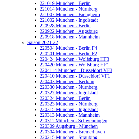
221019 München - Berlin
221014 München - Nürnberg
221007 München - Bietigheim
221002 München - Ingolstadt
220928 München - Berlin
220922 München - Augsburg
220918 München - Mannheim
Saison 2021-22
220504 München - Berlin F4
220501 München - Berlin F2
220424 München - Wolfsburg HF3
220420 München - Wolfsburg HF1
2204114 München - Düsseldorf VF3
220410 München - Düsseldorf VF1
220403 München - Iserlohn
220330 München - Nürnberg
220327 München - Ingolstadt
220324 München - Berlin
220323 München - Nürnberg
220315 München - Ingolstadt
220313 München - Mannheim
220311 München - Schwenningen
220309 Augsburg - München
220304 München - Bremerhaven
220215 München - Straubing