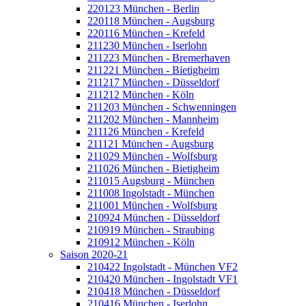
220123 München - Berlin
220118 München - Augsburg
220116 München - Krefeld
211230 München - Iserlohn
211223 München - Bremerhaven
211221 München - Bietigheim
211217 München - Düsseldorf
211212 München - Köln
211203 München - Schwenningen
211202 München - Mannheim
211126 München - Krefeld
211121 München - Augsburg
211029 München - Wolfsburg
211026 München - Bietigheim
211015 Augsburg - München
211008 Ingolstadt - München
211001 München - Wolfsburg
210924 München - Düsseldorf
210919 München - Straubing
210912 München - Köln
Saison 2020-21
210422 Ingolstadt - München VF2
210420 München - Ingolstadt VF1
210418 München - Düsseldorf
210416 München - Iserlohn