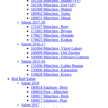
181204 München - Malmö (VF)
181106 München - Zug (AF)
181009 München - Malmö
180902 München - Turku
180831 München - Minsk
Saison 2017-18
171107 München - Bern
171003 München - Brynäs
170827 München - Helsinki
170825 München - Krakau
Saison 2016-17
161004 München - Växjö Lakers
160909 München - Orli Znojmo
160906 München - Fribourg-Gotteron
Saison 2015-16
151006 München - Lukko Rauma
150906 München - Klagenfurt
150828 München - Kosice
Red Bull Salute
Salute 2018
180818 Salzburg - Bern
180818 Prag - München
180817 München - Bern
180817 Salzburg - Prag
Salute 2017