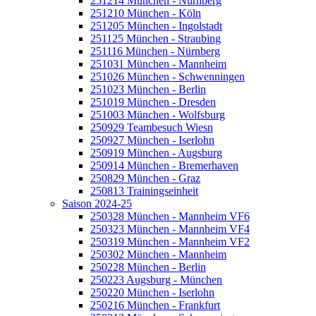
251214 München - Nürnberg
251210 München - Köln
251205 München - Ingolstadt
251125 München - Straubing
251116 München - Nürnberg
251031 München - Mannheim
251026 München - Schwenningen
251023 München - Berlin
251019 München - Dresden
251003 München - Wolfsburg
250929 Teambesuch Wiesn
250927 München - Iserlohn
250919 München - Augsburg
250914 München - Bremerhaven
250829 München - Graz
250813 Trainingseinheit
Saison 2024-25
250328 München - Mannheim VF6
250323 München - Mannheim VF4
250319 München - Mannheim VF2
250302 München - Mannheim
250228 München - Berlin
250223 Augsburg - München
250220 München - Iserlohn
250216 München - Frankfurt