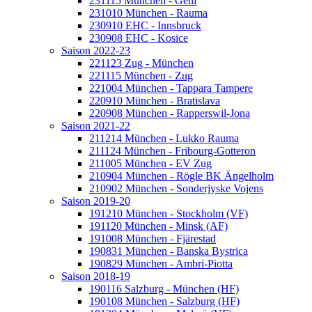
231115 München - Genf
231010 München - Rauma
230910 EHC - Innsbruck
230908 EHC - Kosice
Saison 2022-23
221123 Zug - München
221115 München - Zug
221004 München - Tappara Tampere
220910 München - Bratislava
220908 München - Rapperswil-Jona
Saison 2021-22
211214 München - Lukko Rauma
211124 München - Fribourg-Gotteron
211005 München - EV Zug
210904 München - Rögle BK Ängelholm
210902 München - Sonderjyske Vojens
Saison 2019-20
191210 München - Stockholm (VF)
191120 München - Minsk (AF)
191008 München - Fjärestad
190831 München - Banska Bystrica
190829 München - Ambri-Piotta
Saison 2018-19
190116 Salzburg - München (HF)
190108 München - Salzburg (HF)