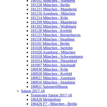
190102 München - Nürnberg
181228 München - Berlin
181221 München - Mannheim
181216 Augsburg - München
181214 München - Köln
181209 München - Mannheim
181202 München - Wolfsburg
181128 München - Krefeld
181123 München - Bremerhaven
181118 München - Straubing
181101 München - Berlin
181028 München - Iserlohn
191026 Augsburg - München
181018 München - Schwenningen
181014 München - Düsseldorf
181007 München - Ingolstadt
180930 München - Köln
180928 München - Krefeld
180921 München - Augsburg
180916 München - Straubing
180811 Saisoneröffnung
Saison 2017-18
Teamroster Saison 2017-18
180428 Meisterfeier
180426 F7 - München - Berlin