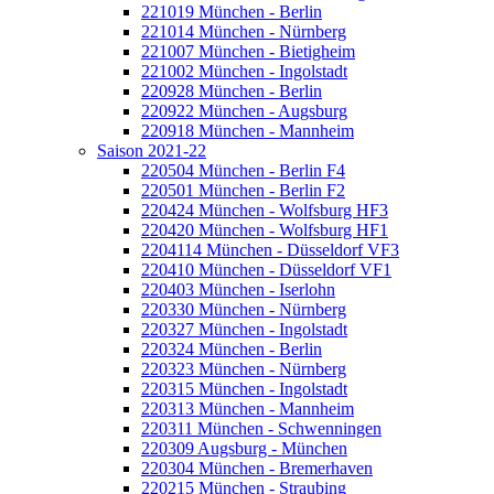
221019 München - Berlin
221014 München - Nürnberg
221007 München - Bietigheim
221002 München - Ingolstadt
220928 München - Berlin
220922 München - Augsburg
220918 München - Mannheim
Saison 2021-22
220504 München - Berlin F4
220501 München - Berlin F2
220424 München - Wolfsburg HF3
220420 München - Wolfsburg HF1
2204114 München - Düsseldorf VF3
220410 München - Düsseldorf VF1
220403 München - Iserlohn
220330 München - Nürnberg
220327 München - Ingolstadt
220324 München - Berlin
220323 München - Nürnberg
220315 München - Ingolstadt
220313 München - Mannheim
220311 München - Schwenningen
220309 Augsburg - München
220304 München - Bremerhaven
220215 München - Straubing