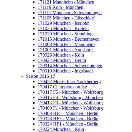
171121 Mannheim - München
171119 Köln - München
171117 München - Schwenningen
171105 München - Düsseldorf
171029 München - Iserlohn
171025 München - Krefeld
171020 München - Straubing
171015 München - Bremerhaven
171008 München - Mannheim
171001 München - Augsburg
170926 München - Köln
170924 München - Berlin
170914 München - Schwenningen
170910 München - Ingolstadt
Saison 2016-17
170422 Meisterfeier Nockherberg
170417 Champions on Ice
170417 F5 - München - Wolfsburg
170415 F4 - Wolfsburg - München
170413 F3 - München - Wolfsburg
170409 F1 - München - Wolfsburg
170403 HF5 - München - Berlin
170328 HF3 - München - Berlin
170324 HF1 - München - Berlin
170224 München - Köln