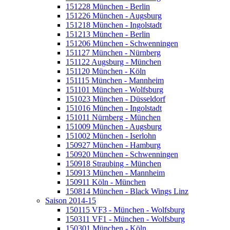
151228 München - Berlin
151226 München - Augsburg
151218 München - Ingolstadt
151213 München - Berlin
151206 München - Schwenningen
151127 München - Nürnberg
151122 Augsburg - München
151120 München - Köln
151115 München - Mannheim
151101 München - Wolfsburg
151023 München - Düsseldorf
151016 München - Ingolstadt
151011 Nürnberg - München
151009 München - Augsburg
151002 München - Iserlohn
150927 München - Hamburg
150920 München - Schwenningen
150918 Straubing - München
150913 München - Mannheim
150911 Köln - München
150814 München - Black Wings Linz
Saison 2014-15
150115 VF3 - München - Wolfsburg
150311 VF1 - München - Wolfsburg
150301 München - Köln