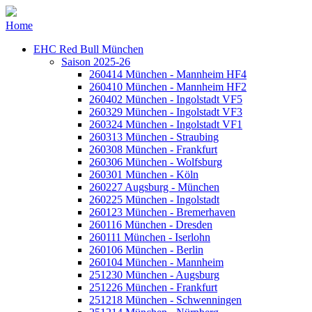
Home
EHC Red Bull München
Saison 2025-26
260414 München - Mannheim HF4
260410 München - Mannheim HF2
260402 München - Ingolstadt VF5
260329 München - Ingolstadt VF3
260324 München - Ingolstadt VF1
260313 München - Straubing
260308 München - Frankfurt
260306 München - Wolfsburg
260301 München - Köln
260227 Augsburg - München
260225 München - Ingolstadt
260123 München - Bremerhaven
260116 München - Dresden
260111 München - Iserlohn
260106 München - Berlin
260104 München - Mannheim
251230 München - Augsburg
251226 München - Frankfurt
251218 München - Schwenningen