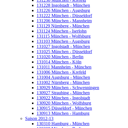
131230 München - Krefeld
131228 Ingolstadt - München
131226 München - Augsburg
131222 München - Düsseldorf
131206 München - Mannheim
131129 Nürnberg - München
131124 München - Iserlohn
131115 München - Wolfsburg
131103 München - Augsburg
131027 Ingolstadt - München
131025 München - Düsseldorf
131020 München - Berlin
131014 München - Köln
131011 Mannheim - München
131006 München - Krefeld
131004 Augsburg - München
131002 Nürnberg - München
130929 München - Schwenningen
130927 Straubing - München
130922 München - Ingolstadt
130920 München - Wolfsburg
130915 Düsseldorf - München
130913 München - Hamburg
Saison 2012-13
130310 Hamburg - München