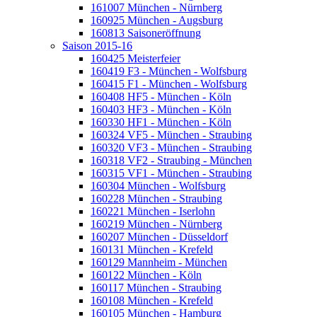
161007 München - Nürnberg
160925 München - Augsburg
160813 Saisoneröffnung
Saison 2015-16
160425 Meisterfeier
160419 F3 - München - Wolfsburg
160415 F1 - München - Wolfsburg
160408 HF5 - München - Köln
160403 HF3 - München - Köln
160330 HF1 - München - Köln
160324 VF5 - München - Straubing
160320 VF3 - München - Straubing
160318 VF2 - Straubing - München
160315 VF1 - München - Straubing
160304 München - Wolfsburg
160228 München - Straubing
160221 München - Iserlohn
160219 München - Nürnberg
160207 München - Düsseldorf
160131 München - Krefeld
160129 Mannheim - München
160122 München - Köln
160117 München - Straubing
160108 München - Krefeld
160105 München - Hamburg