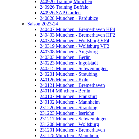
240926 Training München
240926 Training Buffalo
240926 SAP Garden
240828 München - Pardubice
Saison 2023-24
240407 München - Bremerhaven HF4
240403 München - Bremerhaven HF2
240324 München - Wolfsburg VF4
240319 München - Wolfsburg VF2
240308 München - Augsburg
240303 München - Berlin
240223 München - Ingolstadt
240215 München - Schwenningen
240201 München - Straubing
240126 München - Köln
240121 München - Bremerhaven
240114 München - Berlin
240107 München - Frankfurt
240102 München - Mannheim
231226 München - Straubing
231223 München - Iserlohn
231217 München - Schwenningen
231208 München - Wolfsburg
231201 München - Bremerhaven
231126 München - Mannheim