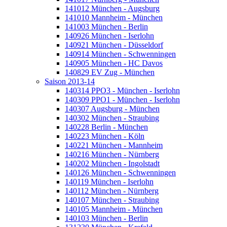
141012 München - Augsburg
141010 Mannheim - München
141003 München - Berlin
140926 München - Iserlohn
140921 München - Düsseldorf
140914 München - Schwenningen
140905 München - HC Davos
140829 EV Zug - München
Saison 2013-14
140314 PPO3 - München - Iserlohn
140309 PPO1 - München - Iserlohn
140307 Augsburg - München
140302 München - Straubing
140228 Berlin - München
140223 München - Köln
140221 München - Mannheim
140216 München - Nürnberg
140202 München - Ingolstadt
140126 München - Schwenningen
140119 München - Iserlohn
140112 München - Nürnberg
140107 München - Straubing
140105 Mannheim - München
140103 München - Berlin