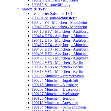
190818 Garmisch - München
190815 Saisoneröffnung
Saison 2018-19
Teamroster Saison 2018-19
190501 Saisonabschlussfeier
190424 F4 - München - Mannheim
190420 F2 - München - Mannheim
190416 HF7 - München - Augsburg
190414 HF6 - Augsburg - München
190412 HF5 - München - Augsburg
190410 HF4 - Augsburg - München
190407 HF3 - München - Augsburg
190405 HF2 - Augsburg - München
190403 HF1 - München - Augsburg
190324 VF5 - München - Berlin
190317 VF3 - München - Berlin
190313 VF1 - München - Berlin
190303 München - Bremerhaven
190224 München - Ingolstadt
190215 München - Nürnberg
190203 München - Düsseldorf
190127 München - Wolfsburg
190125 München - Iserlohn
190118 München - Augsburg
190104 München - Schwenningen