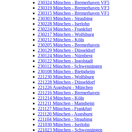
230324 München - Bremerhaven VF5
230319 München - Bremerhaven VF3
230315 München - Bremerhaven VF1
230303 München - Straubing
230228 München - Iserlohn
230224 München - Frankfurt
230217 München - Wolfsburg
230212 München - Köln
230205 München - Bremerhaven
230129 München - Düsseldorf
230124 München - Nürnberg
230122 München - Ingolstadt
230112 München - Schwenningen
230108 München - Bietigheim
221230 München - Wolfsburg
221228 München - Düsseldorf
221226 Augsburg - München
221216 München - Bremerhaven
221214 München - Köln
221211 München - Mannheim
221127 München - Frankfurt
221120 München - Augsburg
221104 München - Straubing
221030 München - Iserlohn
221023 München - Schwenningen