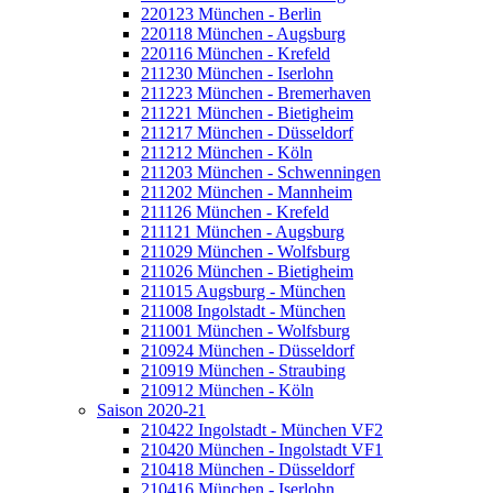
220123 München - Berlin
220118 München - Augsburg
220116 München - Krefeld
211230 München - Iserlohn
211223 München - Bremerhaven
211221 München - Bietigheim
211217 München - Düsseldorf
211212 München - Köln
211203 München - Schwenningen
211202 München - Mannheim
211126 München - Krefeld
211121 München - Augsburg
211029 München - Wolfsburg
211026 München - Bietigheim
211015 Augsburg - München
211008 Ingolstadt - München
211001 München - Wolfsburg
210924 München - Düsseldorf
210919 München - Straubing
210912 München - Köln
Saison 2020-21
210422 Ingolstadt - München VF2
210420 München - Ingolstadt VF1
210418 München - Düsseldorf
210416 München - Iserlohn