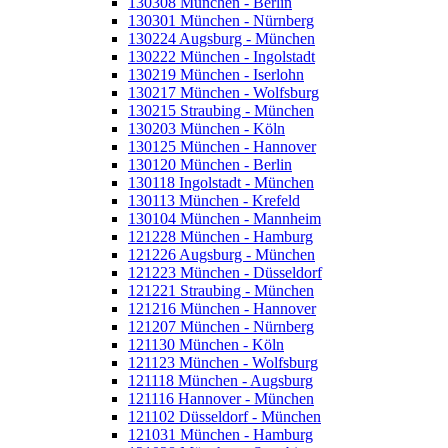
130308 München - Berlin
130301 München - Nürnberg
130224 Augsburg - München
130222 München - Ingolstadt
130219 München - Iserlohn
130217 München - Wolfsburg
130215 Straubing - München
130203 München - Köln
130125 München - Hannover
130120 München - Berlin
130118 Ingolstadt - München
130113 München - Krefeld
130104 München - Mannheim
121228 München - Hamburg
121226 Augsburg - München
121223 München - Düsseldorf
121221 Straubing - München
121216 München - Hannover
121207 München - Nürnberg
121130 München - Köln
121123 München - Wolfsburg
121118 München - Augsburg
121116 Hannover - München
121102 Düsseldorf - München
121031 München - Hamburg