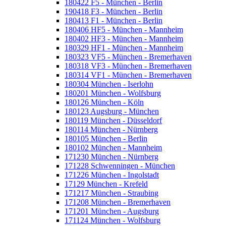
180422 F5 - München - Berlin
190418 F3 - München - Berlin
180413 F1 - München - Berlin
180406 HF5 - München - Mannheim
180402 HF3 - München - Mannheim
180329 HF1 - München - Mannheim
180323 VF5 - München - Bremerhaven
180318 VF3 - München - Bremerhaven
180314 VF1 - München - Bremerhaven
180304 München - Iserlohn
180201 München - Wolfsburg
180126 München - Köln
180123 Augsburg - München
180119 München - Düsseldorf
180114 München - Nürnberg
180105 München - Berlin
180102 München - Mannheim
171230 München - Nürnberg
171228 Schwenningen - München
171226 München - Ingolstadt
17129 München - Krefeld
171217 München - Straubing
171208 München - Bremerhaven
171201 München - Augsburg
171124 München - Wolfsburg