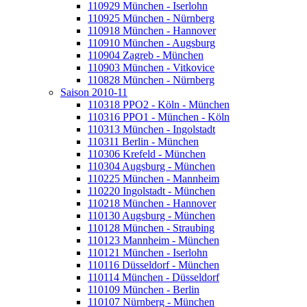
110929 München - Iserlohn
110925 München - Nürnberg
110918 München - Hannover
110910 München - Augsburg
110904 Zagreb - München
110903 München - Vitkovice
110828 München - Nürnberg
Saison 2010-11
110318 PPO2 - Köln - München
110316 PPO1 - München - Köln
110313 München - Ingolstadt
110311 Berlin - München
110306 Krefeld - München
110304 Augsburg - München
110225 München - Mannheim
110220 Ingolstadt - München
110218 München - Hannover
110130 Augsburg - München
110128 München - Straubing
110123 Mannheim - München
110121 München - Iserlohn
110116 Düsseldorf - München
110114 München - Düsseldorf
110109 München - Berlin
110107 Nürnberg - München