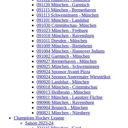
091120 München - Garmisch
091115 München - Bremerhaven
091113 Schwenningen - München
091101 München - Landshut
091030 Crimmitschau- München
091023 München - Freiburg
091018 München - Ravensburg
091011 Dresden - München
091009 München - Bietigheim
091004 München - Hannover Indians
091002 Garmisch - München
090927 Bremerhaven - München
090925 München - Schwenningen
090924 Sponsor Avanti Pizza
090924 Sponsor Angermaier Wiesntrikot
090920 Landshut - München
090918 München - Crimmitschau
090913 Heilbronn - München
090911 München - Lausitzer Füchse
090906 München - Ravensburg
090904 Bruneck - München
090821 München - Nürnberg
Champions Hockey League
Saison 2023-24