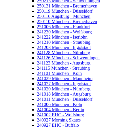
250213 München - Schwenningen
250131 München - Bremerhaven
250119 München - Düsseldorf
250116 Augsburg - München
250110 München - Bremerhaven
251006 München - Frankfurt
241230 München - Wolfsburg
241222 München - Iserlohn
241210 München - Straubing
241208 München - Ingolstadt
241128 München - Nürnberg
241126 München - Schwenningen
241123 München - Augsburg
241115 München - Straubing
241101 München - Köln
241029 München - Mannheim
241027 München - Ingolstadt
241020 München - Nürnberg
241018 München - Augsburg
241011 München - Düsseldorf
241006 München - Köln
241004 München - Berlin
241002 EHC - Wolfsburg
240927 Morning Skates
240927 EHC - Buffalo