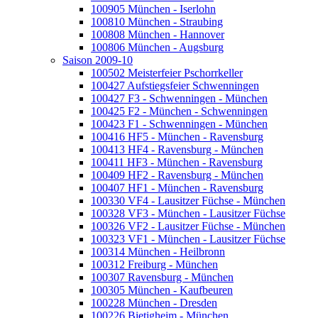
100905 München - Iserlohn
100810 München - Straubing
100808 München - Hannover
100806 München - Augsburg
Saison 2009-10
100502 Meisterfeier Pschorrkeller
100427 Aufstiegsfeier Schwenningen
100427 F3 - Schwenningen - München
100425 F2 - München - Schwenningen
100423 F1 - Schwenningen - München
100416 HF5 - München - Ravensburg
100413 HF4 - Ravensburg - München
100411 HF3 - München - Ravensburg
100409 HF2 - Ravensburg - München
100407 HF1 - München - Ravensburg
100330 VF4 - Lausitzer Füchse - München
100328 VF3 - München - Lausitzer Füchse
100326 VF2 - Lausitzer Füchse - München
100323 VF1 - München - Lausitzer Füchse
100314 München - Heilbronn
100312 Freiburg - München
100307 Ravensburg - München
100305 München - Kaufbeuren
100228 München - Dresden
100226 Bietigheim - München