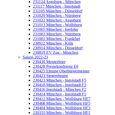
231124 Augsburg - München
231117 München - Ingolstadt
231105 München - Düsseldorf
231029 München - Nürnberg
231022 München - Augsburg
231013 München - Wolfsburg
231005 München - Iserlohn
231003 München - Nürnberg
231001 München - Frankfurt
230922 München - Köln
230914 München - Düsseldorf
230819 EV Zug - München
Saison 2022-23
230430 Meisterfeier
230428 Pressekonferenz DJ
230425 Ehrung Oberbürgermeister
230423 Siegerehrung
230423 München - Ingolstadt F5
230418 München - Ingolstadt F3
230416 Ingolstadt - München F2
230414 München - Ingolstadt F1
230412 München - Wolfsburg HF7
230408 München - Wolfsburg HF5
230404 München - Wolfsburg HF3
230331 München - Wolfsburg HF1