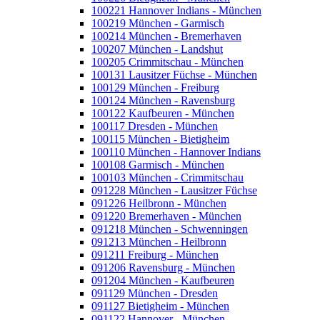
100221 Hannover Indians - München
100219 München - Garmisch
100214 München - Bremerhaven
100207 München - Landshut
100205 Crimmitschau - München
100131 Lausitzer Füchse - München
100129 München - Freiburg
100124 München - Ravensburg
100122 Kaufbeuren - München
100117 Dresden - München
100115 München - Bietigheim
100110 München - Hannover Indians
100108 Garmisch - München
100103 München - Crimmitschau
091228 München - Lausitzer Füchse
091226 Heilbronn - München
091220 Bremerhaven - München
091218 München - Schwenningen
091213 München - Heilbronn
091211 Freiburg - München
091206 Ravensburg - München
091204 München - Kaufbeuren
091129 München - Dresden
091127 Bietigheim - München
091122 Hannover - München