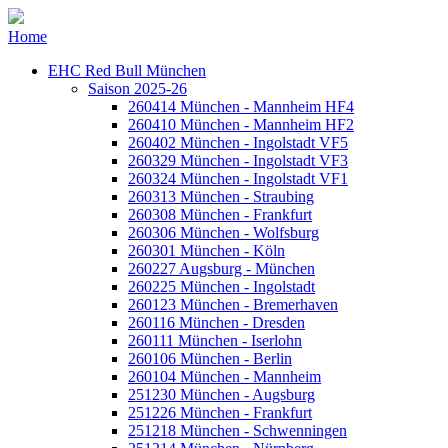
Home
EHC Red Bull München
Saison 2025-26
260414 München - Mannheim HF4
260410 München - Mannheim HF2
260402 München - Ingolstadt VF5
260329 München - Ingolstadt VF3
260324 München - Ingolstadt VF1
260313 München - Straubing
260308 München - Frankfurt
260306 München - Wolfsburg
260301 München - Köln
260227 Augsburg - München
260225 München - Ingolstadt
260123 München - Bremerhaven
260116 München - Dresden
260111 München - Iserlohn
260106 München - Berlin
260104 München - Mannheim
251230 München - Augsburg
251226 München - Frankfurt
251218 München - Schwenningen