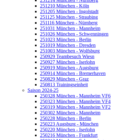
251214 München - Nürnberg
251210 München - Köln
251205 München - Ingolstadt
251125 München - Straubing
251116 München - Nürnberg
251031 München - Mannheim
251026 München - Schwenningen
251023 München - Berlin
251019 München - Dresden
251003 München - Wolfsburg
250929 Teambesuch Wiesn
250927 München - Iserlohn
250919 München - Augsburg
250914 München - Bremerhaven
250829 München - Graz
250813 Trainingseinheit
Saison 2024-25
250328 München - Mannheim VF6
250323 München - Mannheim VF4
250319 München - Mannheim VF2
250302 München - Mannheim
250228 München - Berlin
250223 Augsburg - München
250220 München - Iserlohn
250216 München - Frankfurt