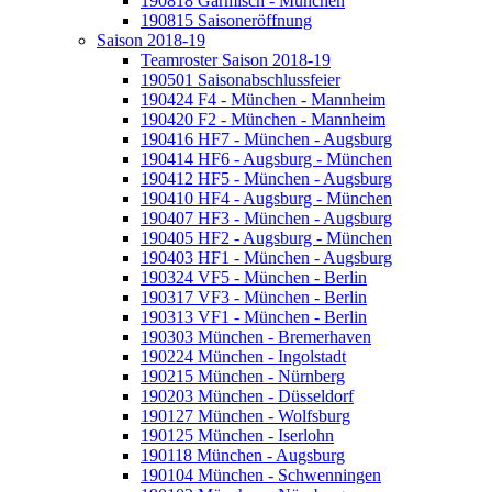
190818 Garmisch - München
190815 Saisoneröffnung
Saison 2018-19
Teamroster Saison 2018-19
190501 Saisonabschlussfeier
190424 F4 - München - Mannheim
190420 F2 - München - Mannheim
190416 HF7 - München - Augsburg
190414 HF6 - Augsburg - München
190412 HF5 - München - Augsburg
190410 HF4 - Augsburg - München
190407 HF3 - München - Augsburg
190405 HF2 - Augsburg - München
190403 HF1 - München - Augsburg
190324 VF5 - München - Berlin
190317 VF3 - München - Berlin
190313 VF1 - München - Berlin
190303 München - Bremerhaven
190224 München - Ingolstadt
190215 München - Nürnberg
190203 München - Düsseldorf
190127 München - Wolfsburg
190125 München - Iserlohn
190118 München - Augsburg
190104 München - Schwenningen