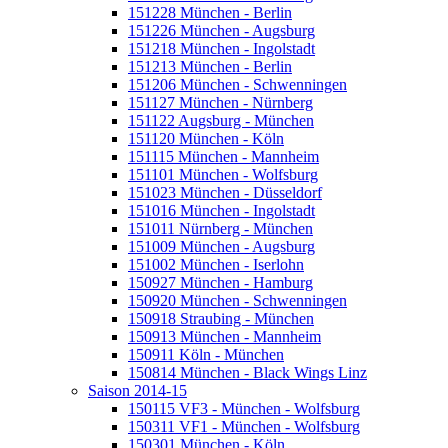
151228 München - Berlin
151226 München - Augsburg
151218 München - Ingolstadt
151213 München - Berlin
151206 München - Schwenningen
151127 München - Nürnberg
151122 Augsburg - München
151120 München - Köln
151115 München - Mannheim
151101 München - Wolfsburg
151023 München - Düsseldorf
151016 München - Ingolstadt
151011 Nürnberg - München
151009 München - Augsburg
151002 München - Iserlohn
150927 München - Hamburg
150920 München - Schwenningen
150918 Straubing - München
150913 München - Mannheim
150911 Köln - München
150814 München - Black Wings Linz
Saison 2014-15
150115 VF3 - München - Wolfsburg
150311 VF1 - München - Wolfsburg
150301 München - Köln