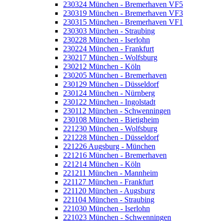
230324 München - Bremerhaven VF5
230319 München - Bremerhaven VF3
230315 München - Bremerhaven VF1
230303 München - Straubing
230228 München - Iserlohn
230224 München - Frankfurt
230217 München - Wolfsburg
230212 München - Köln
230205 München - Bremerhaven
230129 München - Düsseldorf
230124 München - Nürnberg
230122 München - Ingolstadt
230112 München - Schwenningen
230108 München - Bietigheim
221230 München - Wolfsburg
221228 München - Düsseldorf
221226 Augsburg - München
221216 München - Bremerhaven
221214 München - Köln
221211 München - Mannheim
221127 München - Frankfurt
221120 München - Augsburg
221104 München - Straubing
221030 München - Iserlohn
221023 München - Schwenningen