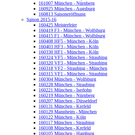
161007 München - Nürnberg
160925 München - Augsburg
160813 Saisoneröffnung
Saison 2015-16
160425 Meisterfeier
160419 F3 - München - Wolfsburg
160415 F1 - München - Wolfsburg
160408 HF5 - München - Köln
160403 HF3 - München - Köln
160330 HF1 - München - Köln
160324 VF5 - München - Straubing
160320 VF3 - München - Straubing
160318 VF2 - Straubing - München
160315 VF1 - München - Straubing
160304 München - Wolfsburg
160228 München - Straubing
160221 München - Iserlohn
160219 München - Nürnberg
160207 München - Düsseldorf
160131 München - Krefeld
160129 Mannheim - München
160122 München - Köln
160117 München - Straubing
160108 München - Krefeld
160105 München - Hamburg