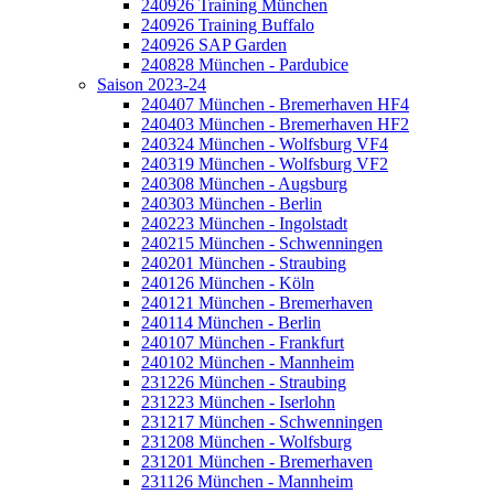
240926 Training München
240926 Training Buffalo
240926 SAP Garden
240828 München - Pardubice
Saison 2023-24
240407 München - Bremerhaven HF4
240403 München - Bremerhaven HF2
240324 München - Wolfsburg VF4
240319 München - Wolfsburg VF2
240308 München - Augsburg
240303 München - Berlin
240223 München - Ingolstadt
240215 München - Schwenningen
240201 München - Straubing
240126 München - Köln
240121 München - Bremerhaven
240114 München - Berlin
240107 München - Frankfurt
240102 München - Mannheim
231226 München - Straubing
231223 München - Iserlohn
231217 München - Schwenningen
231208 München - Wolfsburg
231201 München - Bremerhaven
231126 München - Mannheim