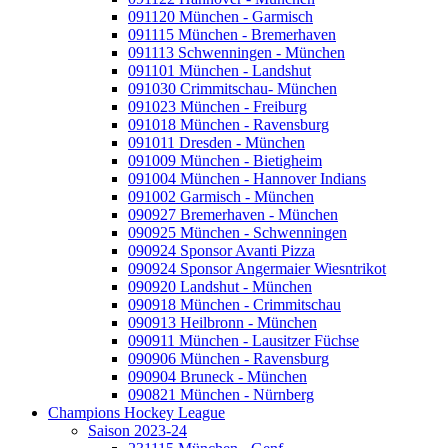
091120 München - Garmisch
091115 München - Bremerhaven
091113 Schwenningen - München
091101 München - Landshut
091030 Crimmitschau- München
091023 München - Freiburg
091018 München - Ravensburg
091011 Dresden - München
091009 München - Bietigheim
091004 München - Hannover Indians
091002 Garmisch - München
090927 Bremerhaven - München
090925 München - Schwenningen
090924 Sponsor Avanti Pizza
090924 Sponsor Angermaier Wiesntrikot
090920 Landshut - München
090918 München - Crimmitschau
090913 Heilbronn - München
090911 München - Lausitzer Füchse
090906 München - Ravensburg
090904 Bruneck - München
090821 München - Nürnberg
Champions Hockey League
Saison 2023-24