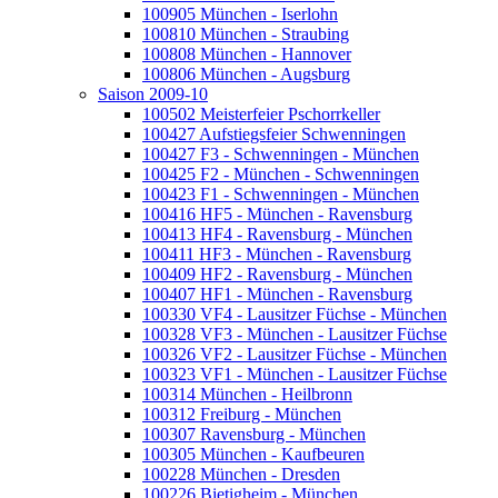
100905 München - Iserlohn
100810 München - Straubing
100808 München - Hannover
100806 München - Augsburg
Saison 2009-10
100502 Meisterfeier Pschorrkeller
100427 Aufstiegsfeier Schwenningen
100427 F3 - Schwenningen - München
100425 F2 - München - Schwenningen
100423 F1 - Schwenningen - München
100416 HF5 - München - Ravensburg
100413 HF4 - Ravensburg - München
100411 HF3 - München - Ravensburg
100409 HF2 - Ravensburg - München
100407 HF1 - München - Ravensburg
100330 VF4 - Lausitzer Füchse - München
100328 VF3 - München - Lausitzer Füchse
100326 VF2 - Lausitzer Füchse - München
100323 VF1 - München - Lausitzer Füchse
100314 München - Heilbronn
100312 Freiburg - München
100307 Ravensburg - München
100305 München - Kaufbeuren
100228 München - Dresden
100226 Bietigheim - München