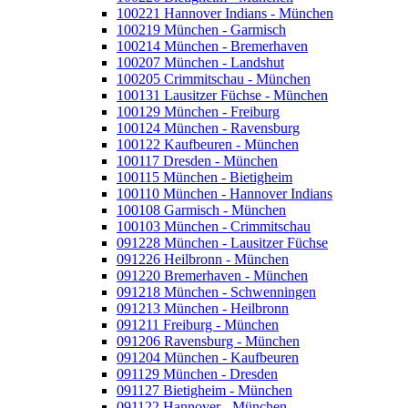
100221 Hannover Indians - München
100219 München - Garmisch
100214 München - Bremerhaven
100207 München - Landshut
100205 Crimmitschau - München
100131 Lausitzer Füchse - München
100129 München - Freiburg
100124 München - Ravensburg
100122 Kaufbeuren - München
100117 Dresden - München
100115 München - Bietigheim
100110 München - Hannover Indians
100108 Garmisch - München
100103 München - Crimmitschau
091228 München - Lausitzer Füchse
091226 Heilbronn - München
091220 Bremerhaven - München
091218 München - Schwenningen
091213 München - Heilbronn
091211 Freiburg - München
091206 Ravensburg - München
091204 München - Kaufbeuren
091129 München - Dresden
091127 Bietigheim - München
091122 Hannover - München