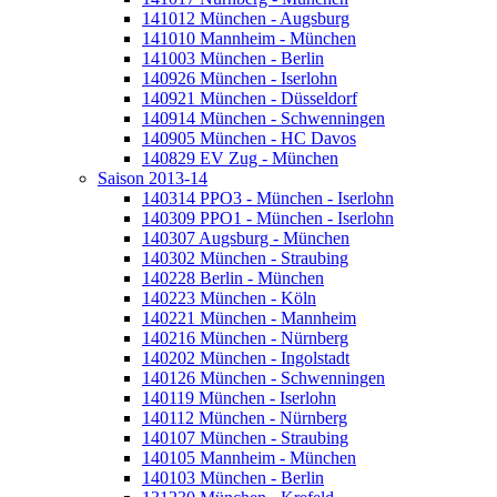
141012 München - Augsburg
141010 Mannheim - München
141003 München - Berlin
140926 München - Iserlohn
140921 München - Düsseldorf
140914 München - Schwenningen
140905 München - HC Davos
140829 EV Zug - München
Saison 2013-14
140314 PPO3 - München - Iserlohn
140309 PPO1 - München - Iserlohn
140307 Augsburg - München
140302 München - Straubing
140228 Berlin - München
140223 München - Köln
140221 München - Mannheim
140216 München - Nürnberg
140202 München - Ingolstadt
140126 München - Schwenningen
140119 München - Iserlohn
140112 München - Nürnberg
140107 München - Straubing
140105 Mannheim - München
140103 München - Berlin