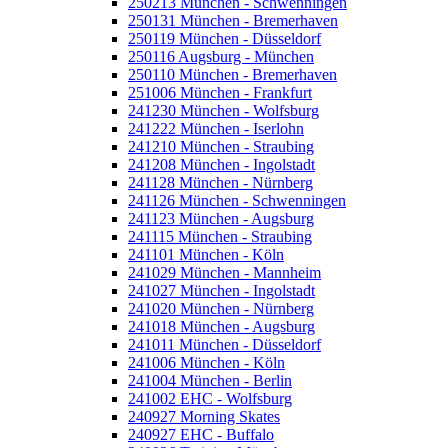
250213 München - Schwenningen
250131 München - Bremerhaven
250119 München - Düsseldorf
250116 Augsburg - München
250110 München - Bremerhaven
251006 München - Frankfurt
241230 München - Wolfsburg
241222 München - Iserlohn
241210 München - Straubing
241208 München - Ingolstadt
241128 München - Nürnberg
241126 München - Schwenningen
241123 München - Augsburg
241115 München - Straubing
241101 München - Köln
241029 München - Mannheim
241027 München - Ingolstadt
241020 München - Nürnberg
241018 München - Augsburg
241011 München - Düsseldorf
241006 München - Köln
241004 München - Berlin
241002 EHC - Wolfsburg
240927 Morning Skates
240927 EHC - Buffalo