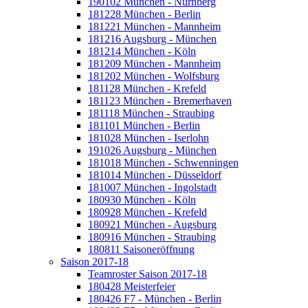
190102 München - Nürnberg
181228 München - Berlin
181221 München - Mannheim
181216 Augsburg - München
181214 München - Köln
181209 München - Mannheim
181202 München - Wolfsburg
181128 München - Krefeld
181123 München - Bremerhaven
181118 München - Straubing
181101 München - Berlin
181028 München - Iserlohn
191026 Augsburg - München
181018 München - Schwenningen
181014 München - Düsseldorf
181007 München - Ingolstadt
180930 München - Köln
180928 München - Krefeld
180921 München - Augsburg
180916 München - Straubing
180811 Saisoneröffnung
Saison 2017-18
Teamroster Saison 2017-18
180428 Meisterfeier
180426 F7 - München - Berlin