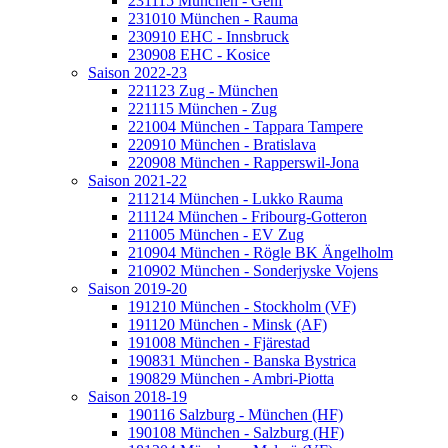
231115 München - Genf
231010 München - Rauma
230910 EHC - Innsbruck
230908 EHC - Kosice
Saison 2022-23
221123 Zug - München
221115 München - Zug
221004 München - Tappara Tampere
220910 München - Bratislava
220908 München - Rapperswil-Jona
Saison 2021-22
211214 München - Lukko Rauma
211124 München - Fribourg-Gotteron
211005 München - EV Zug
210904 München - Rögle BK Ängelholm
210902 München - Sonderjyske Vojens
Saison 2019-20
191210 München - Stockholm (VF)
191120 München - Minsk (AF)
191008 München - Fjärestad
190831 München - Banska Bystrica
190829 München - Ambri-Piotta
Saison 2018-19
190116 Salzburg - München (HF)
190108 München - Salzburg (HF)