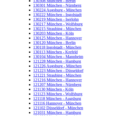
130308 München - Berlin
130301 München - Nürnberg
130224 Augsburg - München
130222 München - Ingolstadt
130219 München - Iserlohn
130217 München - Wolfsburg
130215 Straubing - München
130203 München - Köln
130125 München - Hannover
130120 München - Berlin
130118 Ingolstadt - München
130113 München - Krefeld
130104 München - Mannheim
121228 München - Hamburg
121226 Augsburg - München
121223 München - Düsseldorf
121221 Straubing - München
121216 München - Hannover
121207 München - Nürnberg
121130 München - Köln
121123 München - Wolfsburg
121118 München - Augsburg
121116 Hannover - München
121102 Düsseldorf - München
121031 München - Hamburg