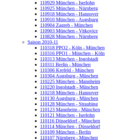
110929 München - Iserlohn
110925 München - Nürnberg
110918 München - Hannover
110910 München - Augsburg
110904 Zagreb - München
110903 München - Vitkovice
110828 München - Nürnberg
Saison 2010-11
110318 PPO2 - Köln - München
110316 PPO1 - München - Köln
110313 München - Ingolstadt
110311 Berlin - München
110306 Krefeld - München
110304 Augsburg - München
110225 München - Mannheim
110220 Ingolstadt - München
110218 München - Hannover
110130 Augsburg - München
110128 München - Straubing
110123 Mannheim - München
110121 München - Iserlohn
110116 Düsseldorf - München
110114 München - Düsseldorf
110109 München - Berlin
110107 Nürnberg - München