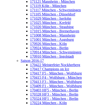
171121 Mannheim - München
171119 Köln - München
171117 München - Schwenningen
171105 München - Düsseldorf
171029 München - Iserlohn
171025 München - Krefeld
171020 München - Straubing
171015 München - Bremerhaven
171008 München - Mannheim
171001 München - Augsburg
170926 München - Köln
170924 München - Berlin
170914 München - Schwenningen
170910 München - Ingolstadt
Saison 2016-17
170422 Meisterfeier Nockherberg
170417 Champions on Ice
170417 F5 - München - Wolfsburg
170415 F4 - Wolfsburg - München
170413 F3 - München - Wolfsburg
170409 F1 - München - Wolfsburg
170403 HF5 - München - Berlin
170328 HF3 - München - Berlin
170324 HF1 - München - Berlin
170224 München - Köln