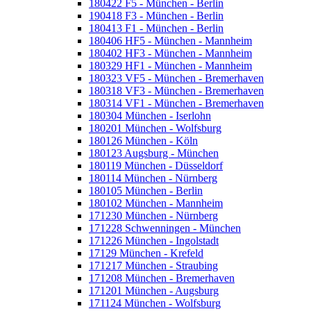
180422 F5 - München - Berlin
190418 F3 - München - Berlin
180413 F1 - München - Berlin
180406 HF5 - München - Mannheim
180402 HF3 - München - Mannheim
180329 HF1 - München - Mannheim
180323 VF5 - München - Bremerhaven
180318 VF3 - München - Bremerhaven
180314 VF1 - München - Bremerhaven
180304 München - Iserlohn
180201 München - Wolfsburg
180126 München - Köln
180123 Augsburg - München
180119 München - Düsseldorf
180114 München - Nürnberg
180105 München - Berlin
180102 München - Mannheim
171230 München - Nürnberg
171228 Schwenningen - München
171226 München - Ingolstadt
17129 München - Krefeld
171217 München - Straubing
171208 München - Bremerhaven
171201 München - Augsburg
171124 München - Wolfsburg