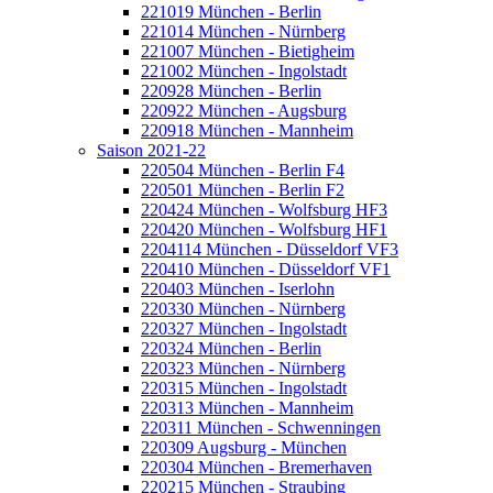
221019 München - Berlin
221014 München - Nürnberg
221007 München - Bietigheim
221002 München - Ingolstadt
220928 München - Berlin
220922 München - Augsburg
220918 München - Mannheim
Saison 2021-22
220504 München - Berlin F4
220501 München - Berlin F2
220424 München - Wolfsburg HF3
220420 München - Wolfsburg HF1
2204114 München - Düsseldorf VF3
220410 München - Düsseldorf VF1
220403 München - Iserlohn
220330 München - Nürnberg
220327 München - Ingolstadt
220324 München - Berlin
220323 München - Nürnberg
220315 München - Ingolstadt
220313 München - Mannheim
220311 München - Schwenningen
220309 Augsburg - München
220304 München - Bremerhaven
220215 München - Straubing