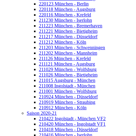
220123 München - Berlin
220118 München - Augsburg
220116 München - Krefeld
211230 München - Iserlohn
211223 München - Bremerhaven
211221 München - Bietigheim
211217 München - Düsseldorf
211212 München - Köln
211203 München - Schwenningen
211202 München - Mannheim
211126 München - Krefeld
211121 München - Augsburg
211029 München - Wolfsburg
211026 München - Bietigheim
211015 Augsburg - München
211008 Ingolstadt - München
211001 München - Wolfsburg
210924 München - Düsseldorf
210919 München - Straubing
210912 München - Köln
Saison 2020-21
210422 Ingolstadt - München VF2
210420 München - Ingolstadt VF1
210418 München - Düsseldorf
210416 München - Iserlohn