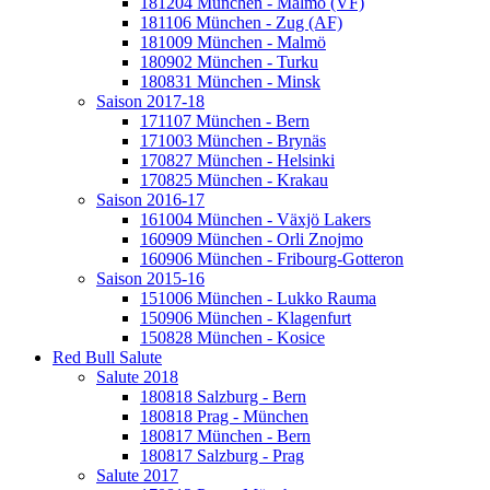
181204 München - Malmö (VF)
181106 München - Zug (AF)
181009 München - Malmö
180902 München - Turku
180831 München - Minsk
Saison 2017-18
171107 München - Bern
171003 München - Brynäs
170827 München - Helsinki
170825 München - Krakau
Saison 2016-17
161004 München - Växjö Lakers
160909 München - Orli Znojmo
160906 München - Fribourg-Gotteron
Saison 2015-16
151006 München - Lukko Rauma
150906 München - Klagenfurt
150828 München - Kosice
Red Bull Salute
Salute 2018
180818 Salzburg - Bern
180818 Prag - München
180817 München - Bern
180817 Salzburg - Prag
Salute 2017