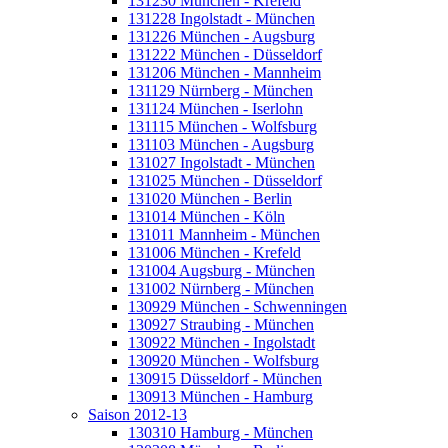
131230 München - Krefeld
131228 Ingolstadt - München
131226 München - Augsburg
131222 München - Düsseldorf
131206 München - Mannheim
131129 Nürnberg - München
131124 München - Iserlohn
131115 München - Wolfsburg
131103 München - Augsburg
131027 Ingolstadt - München
131025 München - Düsseldorf
131020 München - Berlin
131014 München - Köln
131011 Mannheim - München
131006 München - Krefeld
131004 Augsburg - München
131002 Nürnberg - München
130929 München - Schwenningen
130927 Straubing - München
130922 München - Ingolstadt
130920 München - Wolfsburg
130915 Düsseldorf - München
130913 München - Hamburg
Saison 2012-13
130310 Hamburg - München