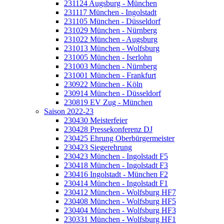
231124 Augsburg - München
231117 München - Ingolstadt
231105 München - Düsseldorf
231029 München - Nürnberg
231022 München - Augsburg
231013 München - Wolfsburg
231005 München - Iserlohn
231003 München - Nürnberg
231001 München - Frankfurt
230922 München - Köln
230914 München - Düsseldorf
230819 EV Zug - München
Saison 2022-23
230430 Meisterfeier
230428 Pressekonferenz DJ
230425 Ehrung Oberbürgermeister
230423 Siegerehrung
230423 München - Ingolstadt F5
230418 München - Ingolstadt F3
230416 Ingolstadt - München F2
230414 München - Ingolstadt F1
230412 München - Wolfsburg HF7
230408 München - Wolfsburg HF5
230404 München - Wolfsburg HF3
230331 München - Wolfsburg HF1