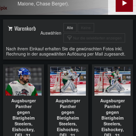
Maione, Chase Berger).
Warenkorb
Alle
Keine
Auswählen
Nur die selektierten anzeigen
Nach ihrem Einkauf erhalten Sie die gewünschten Fotos inkl.
Rechnung in der ausgewählten Auflösung per Mail zugesandt.
In den Warenkorb
In den Warenkorb
In den Waren
Augsburger
Augsburger
Augsburger
Panther
Panther
Panther
gegen
gegen
gegen
Bietigheim
Bietigheim
Bietigheim
Steelers,
Steelers,
Steelers,
Eishockey,
Eishockey,
Eishockey,
DEL, 21.
DEL, 21.
DEL, 21.