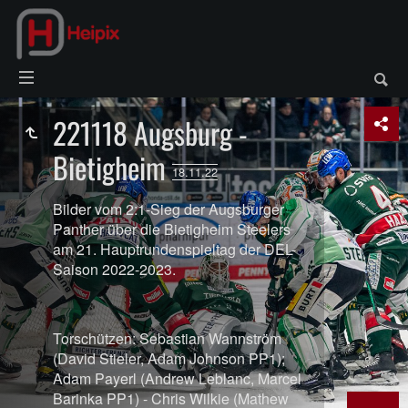
221118 Augsburg -
Bietigheim
18.11.22
Bilder vom 2:1-Sieg der Augsburger
Panther über die Bietigheim Steelers
am 21. Hauptrundenspieltag der DEL-
Saison 2022-2023.
Torschützen: Sebastian Wannström
(David Stieler, Adam Johnson PP1);
Adam Payerl (Andrew Leblanc, Marcel
Barinka PP1) - Chris Wilkie (Mathew